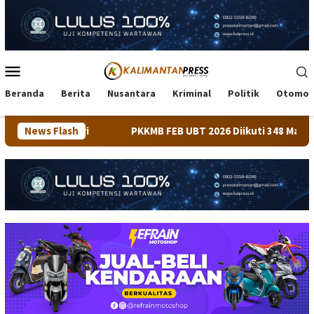
Loncat
ke
konten
Menu
Mobile
Beranda
Berita
Nusantara
Kriminal
Politik
Otomot
News Flash
PKKMB FEB UBT 2026 Diikuti 348 Mahasiswa, Dirangkai