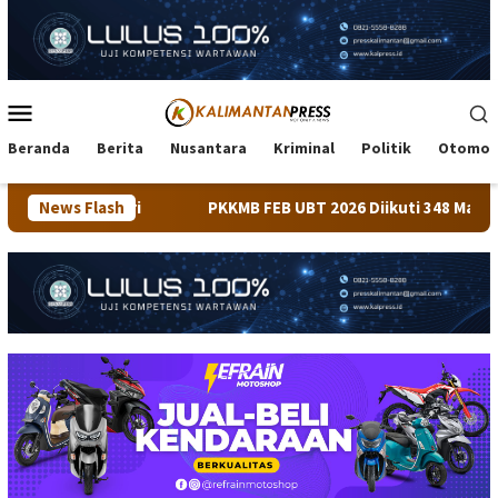
Loncat
ke
konten
Menu
Mobile
Beranda
Berita
Nusantara
Kriminal
Politik
Otomot
News Flash
PKKMB FEB UBT 2026 Diikuti 348 Mahasiswa, Dirangkai