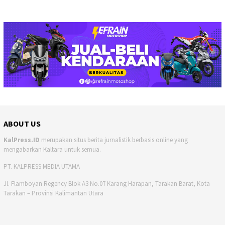
ABOUT US
KalPress.ID
merupakan situs berita jurnalistik berbasis online yang
mengabarkan Kaltara untuk semua.
PT. KALPRESS MEDIA UTAMA
Jl. Flamboyan Regency Blok A3 No.07 Karang Harapan, Tarakan Barat, Kota
Tarakan – Provinsi Kalimantan Utara