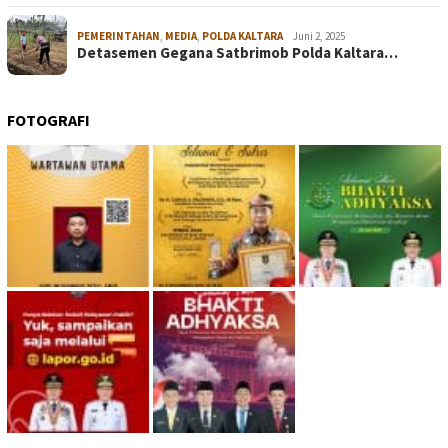
PEMERINTAHAN
,
MEDIA
,
POLDA KALTARA
Juni 2, 2025
Detasemen Gegana Satbrimob Polda Kaltara…
FOTOGRAFI