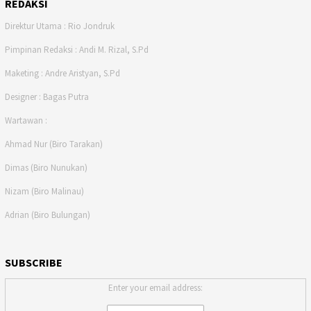
REDAKSI
Direktur Utama : Rio Jondruk
Pimpinan Redaksi : Andi M. Rizal, S.Pd
Maketing : Andre Aristyan, S.Pd
Designer : Bagas Putra
Wartawan :
Ahmad Nur (Biro Tarakan)
Dimas (Biro Nunukan)
Nizam (Biro Malinau)
Adrian (Biro Bulungan)
SUBSCRIBE
Enter your email address: