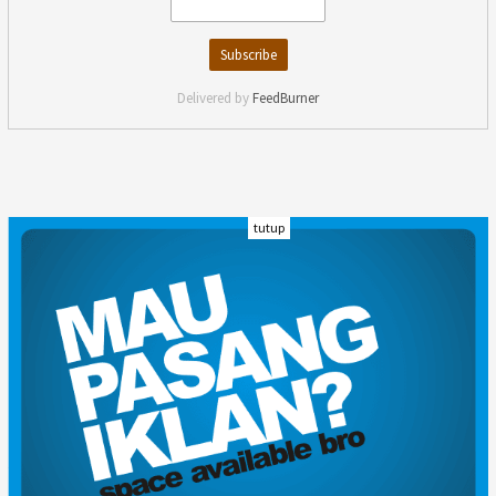
Delivered by
FeedBurner
tutup
INDEKS
KODE ETIK
KARIR
REDAKSI
PRIVACY POLICY
DISCLAIMER
TENTANG KAMI
KONTAK KAMI
FORM PENGADUAN
PEDOMAN MEDIA SIBER