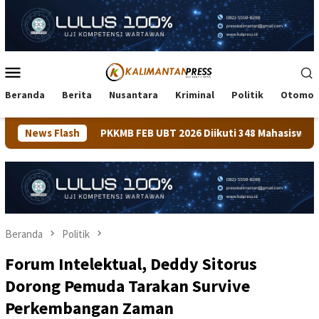
Loncat
ke
konten
Menu
Mobile
Beranda
Berita
Nusantara
Kriminal
Politik
Otomot
MB FEB UBT 2026 Diikuti 348 Mahasiswa, Dirangkaikan dengan 
News Flash
Beranda
Politik
Forum Intelektual, Deddy Sitorus
Dorong Pemuda Tarakan Survive
Perkembangan Zaman