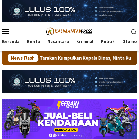
Loncat
ke
konten
Menu
Mobile
Beranda
Berita
Nusantara
Kriminal
Politik
Otomot
 Tarakan Kumpulkan Kepala Dinas, Minta Kualitas Layanan Publik
News Flash