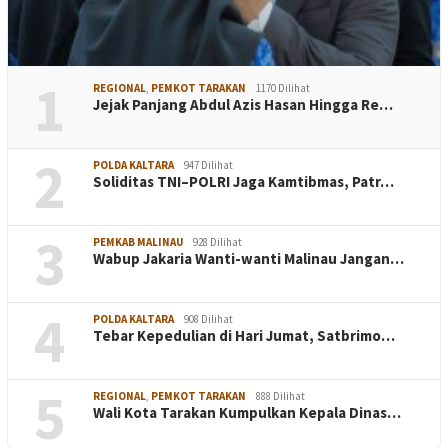
1
REGIONAL
,
PEMKOT TARAKAN
1170 Dilihat
Jejak Panjang Abdul Azis Hasan Hingga Re…
2
POLDA KALTARA
947 Dilihat
Soliditas TNI–POLRI Jaga Kamtibmas, Patr…
3
PEMKAB MALINAU
928 Dilihat
Wabup Jakaria Wanti-wanti Malinau Jangan…
4
POLDA KALTARA
908 Dilihat
Tebar Kepedulian di Hari Jumat, Satbrimo…
5
REGIONAL
,
PEMKOT TARAKAN
888 Dilihat
Wali Kota Tarakan Kumpulkan Kepala Dinas…