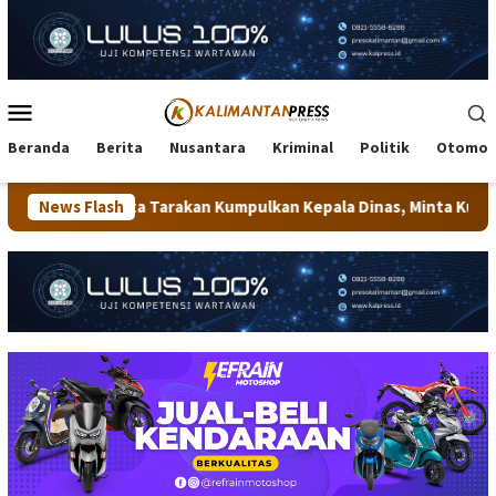
Loncat
ke
konten
Menu
Mobile
Beranda
Berita
Nusantara
Kriminal
Politik
Otomot
a Tarakan Kumpulkan Kepala Dinas, Minta Kualitas Layanan Publik
News Flash