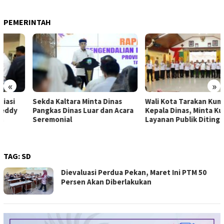
PEMERINTAH
«
»
Sekda Kaltara Minta Dinas
Wali Kota Tarakan Kumpulkan
Pangkas Dinas Luar dan Acara
Kepala Dinas, Minta Kualitas
Seremonial
Layanan Publik Ditingkatkan
TAG:
SD
Dievaluasi Perdua Pekan, Maret Ini PTM 50
Persen Akan Diberlakukan