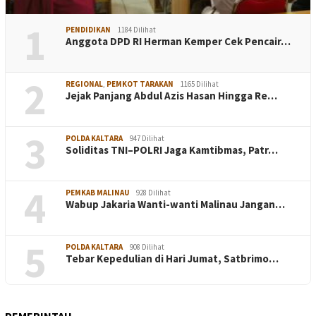
1
PENDIDIKAN
1184 Dilihat
Anggota DPD RI Herman Kemper Cek Pencair…
2
REGIONAL
,
PEMKOT TARAKAN
1165 Dilihat
Jejak Panjang Abdul Azis Hasan Hingga Re…
3
POLDA KALTARA
947 Dilihat
Soliditas TNI–POLRI Jaga Kamtibmas, Patr…
4
PEMKAB MALINAU
928 Dilihat
Wabup Jakaria Wanti-wanti Malinau Jangan…
5
POLDA KALTARA
908 Dilihat
Tebar Kepedulian di Hari Jumat, Satbrimo…