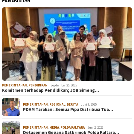
PEMERINTAH
PEMERINTAHAN
,
PENDIDIKAN
September 25, 2025
Komitmen terhadap Pendidikan; JOB Simeng…
PEMERINTAHAN
,
REGIONAL
,
BERITA
Juni 8, 2025
PDAM Tarakan : Semua Pipa Distribusi Tua…
PEMERINTAHAN
,
MEDIA
,
POLDA KALTARA
Juni 2, 2025
Detasemen Gegana Satbrimob Polda Kaltara…