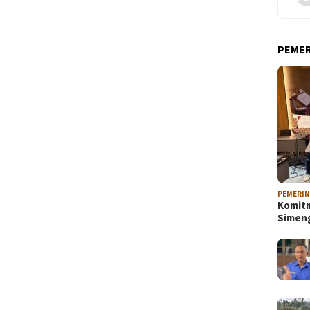
PEME
PEMERI
Komitm
Sime