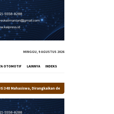
MINGGU, 9 AGUSTUS 2026
TA OTOMOTIF
LAINNYA
INDEKS
gkaikan dengan Penanaman Pohon
Bupati Wempi Resmi Tutu