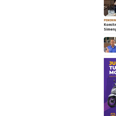
PEMERI
Komitm
Sime