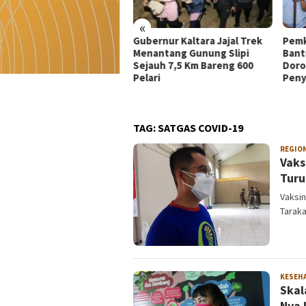
«
ernur Kaltara Jajal Trek
Pemkot Tarakan Salurkan
Mera
antang Gunung Slipi
Bantuan Alat Kesehatan dan
Memb
auh 7,5 Km Bareng 600
Dorong Kemandirian
Nege
ari
Penyandang Disabilitas
Keda
Anak
TAG:
SATGAS COVID-19
REGIO
Vaks
Turu
Vaksin
Taraka
KESEH
Skal
Nya 