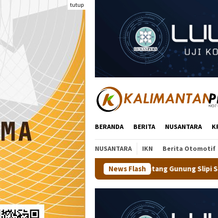
Loncat
tutup
ke
konten
BERANDA
BERITA
NUSANTARA
K
NUSANTARA
IKN
Berita Otomotif
a Jajal Trek Menantang Gunung Slipi Sejauh 7,5 Km Bareng 600 Pe
News Flash