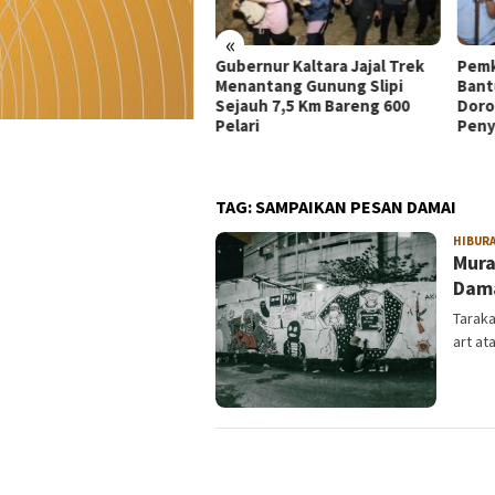
«
ernur Kaltara Jajal Trek
Pemkot Tarakan Salurkan
Mera
antang Gunung Slipi
Bantuan Alat Kesehatan dan
Memb
auh 7,5 Km Bareng 600
Dorong Kemandirian
Nege
ari
Penyandang Disabilitas
Keda
Anak
TAG:
SAMPAIKAN PESAN DAMAI
HIBUR
Mura
Dama
Taraka
art at