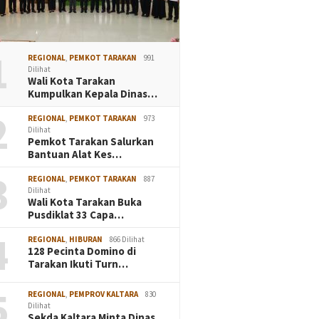
1
REGIONAL
,
PEMKOT TARAKAN
991
Dilihat
Wali Kota Tarakan
Kumpulkan Kepala Dinas…
2
REGIONAL
,
PEMKOT TARAKAN
973
Dilihat
Pemkot Tarakan Salurkan
Bantuan Alat Kes…
3
REGIONAL
,
PEMKOT TARAKAN
887
Dilihat
Wali Kota Tarakan Buka
Pusdiklat 33 Capa…
4
REGIONAL
,
HIBURAN
866 Dilihat
128 Pecinta Domino di
Tarakan Ikuti Turn…
5
REGIONAL
,
PEMPROV KALTARA
830
Dilihat
Sekda Kaltara Minta Dinas