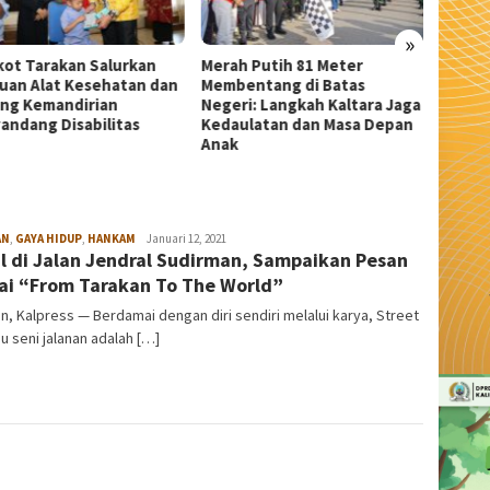
»
h Putih 81 Meter
Dekranasda Tarakan
Wali K
entang di Batas
Matangkan Persiapan Produk
Beasis
ri: Langkah Kaltara Jaga
UMKM Unggulan, Siap Tampil
Sitoru
ulatan dan Masa Depan
di Kodaeral Fair 2026
AN
,
GAYA HIDUP
,
HANKAM
admin
Januari 12, 2021
l di Jalan Jendral Sudirman, Sampaikan Pesan
i “From Tarakan To The World”
n, Kalpress — Berdamai dengan diri sendiri melalui karya, Street
au seni jalanan adalah […]