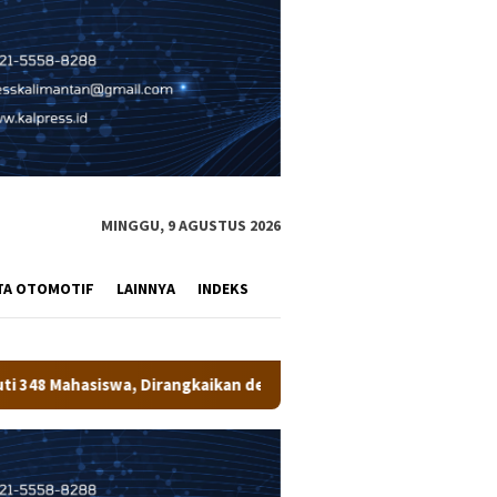
MINGGU, 9 AGUSTUS 2026
TA OTOMOTIF
LAINNYA
INDEKS
gkaikan dengan Penanaman Pohon
Bupati Wempi Resmi Tut