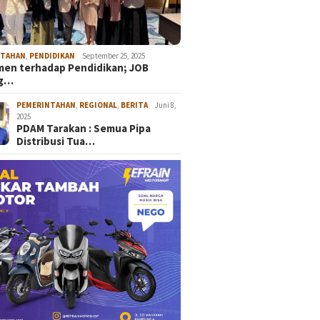
NTAHAN
,
PENDIDIKAN
September 25, 2025
en terhadap Pendidikan; JOB
ng…
PEMERINTAHAN
,
REGIONAL
,
BERITA
Juni 8,
2025
PDAM Tarakan : Semua Pipa
Distribusi Tua…