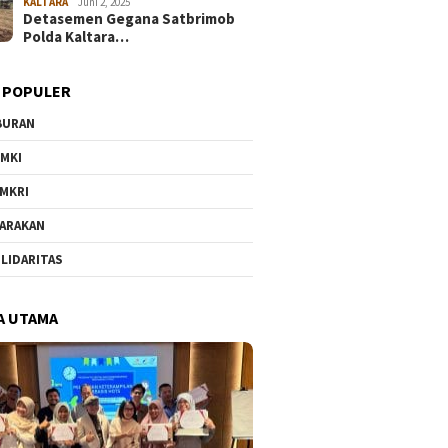
KALTARA
Juni 2, 2025
Detasemen Gegana Satbrimob
Polda Kaltara…
 POPULER
BURAN
MKI
MKRI
ARAKAN
LIDARITAS
A UTAMA