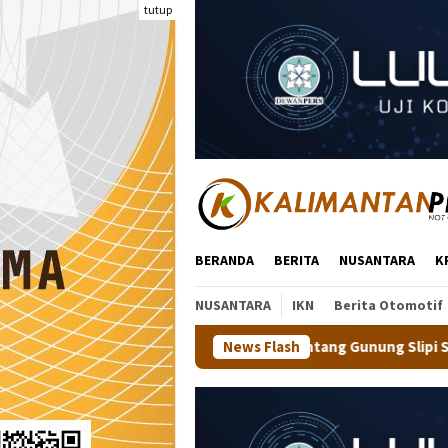
Loncat
tutup
ke
konten
BERANDA
BERITA
NUSANTARA
K
NUSANTARA
IKN
Berita Otomotif
ra Jajal Trek Menantang Gunung Slipi Sejauh 7,5 Km Bareng 600 P
News Flash