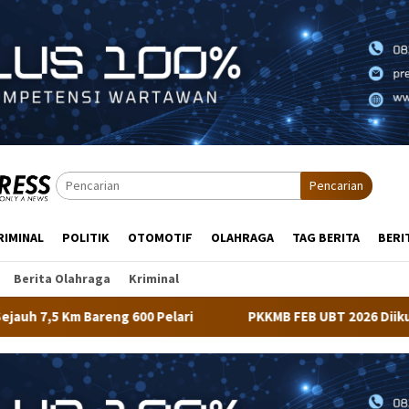
Pencarian
RIMINAL
POLITIK
OTOMOTIF
OLAHRAGA
TAG BERITA
BERI
Berita Olahraga
Kriminal
elari
PKKMB FEB UBT 2026 Diikuti 348 Mahasiswa, Diran