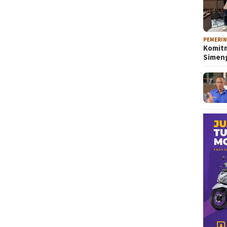
PEMERI
Komitm
Sime