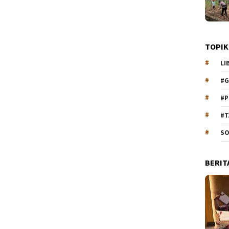
TOPIK
LI
#G
#P
#T
SO
BERIT