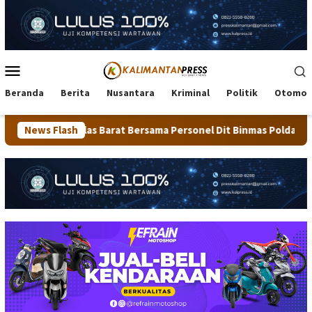
Loncat
ke
konten
Menu
Mobile
Beranda
Berita
Nusantara
Kriminal
Politik
Otomot
s Barat Bersama Personel Dit Binmas Polda Kaltara Salurkan Ber
News Flash