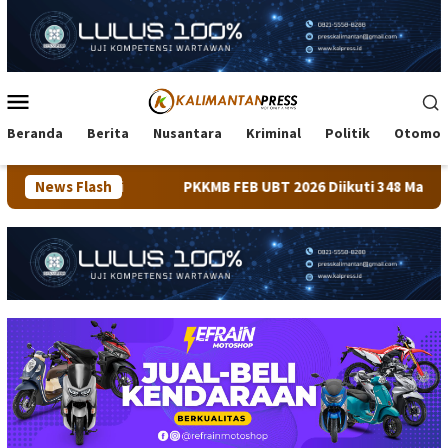
Loncat
ke
konten
Menu
Mobile
Beranda
Berita
Nusantara
Kriminal
Politik
Otomot
News Flash
PKKMB FEB UBT 2026 Diikuti 348 Mahasiswa, Dirangkai