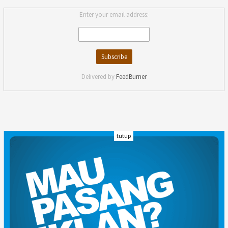
Enter your email address:
Delivered by
FeedBurner
tutup
INDEKS
KODE ETIK
KARIR
REDAKSI
PRIVACY POLICY
DISCLAIMER
TENTANG KAMI
KONTAK KAMI
FORM PENGADUAN
PEDOMAN MEDIA SIBER