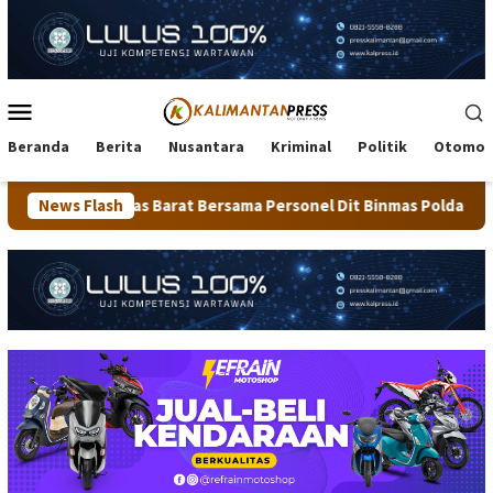
Loncat
ke
konten
Menu
Mobile
Beranda
Berita
Nusantara
Kriminal
Politik
Otomot
Barat Bersama Personel Dit Binmas Polda Kaltara Salurkan Beras
News Flash