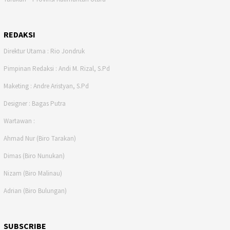
REDAKSI
Direktur Utama : Rio Jondruk
Pimpinan Redaksi : Andi M. Rizal, S.Pd
Maketing : Andre Aristyan, S.Pd
Designer : Bagas Putra
Wartawan :
Ahmad Nur (Biro Tarakan)
Dimas (Biro Nunukan)
Nizam (Biro Malinau)
Adrian (Biro Bulungan)
SUBSCRIBE