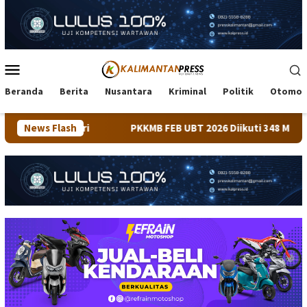
Loncat
ke
konten
Menu
Mobile
Beranda
Berita
Nusantara
Kriminal
Politik
Otomot
i
News Flash
PKKMB FEB UBT 2026 Diikuti 348 Mahasiswa, Dirangka