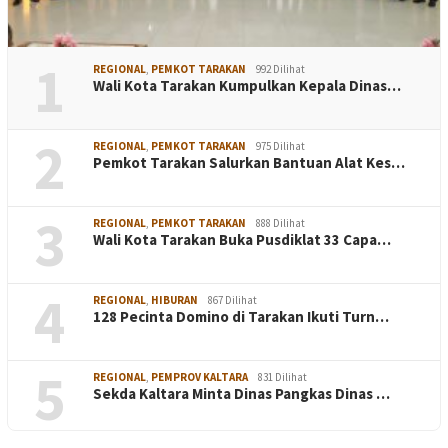
1
REGIONAL
,
PEMKOT TARAKAN
992 Dilihat
Wali Kota Tarakan Kumpulkan Kepala Dinas…
2
REGIONAL
,
PEMKOT TARAKAN
975 Dilihat
Pemkot Tarakan Salurkan Bantuan Alat Kes…
3
REGIONAL
,
PEMKOT TARAKAN
888 Dilihat
Wali Kota Tarakan Buka Pusdiklat 33 Capa…
4
REGIONAL
,
HIBURAN
867 Dilihat
128 Pecinta Domino di Tarakan Ikuti Turn…
5
REGIONAL
,
PEMPROV KALTARA
831 Dilihat
Sekda Kaltara Minta Dinas Pangkas Dinas …