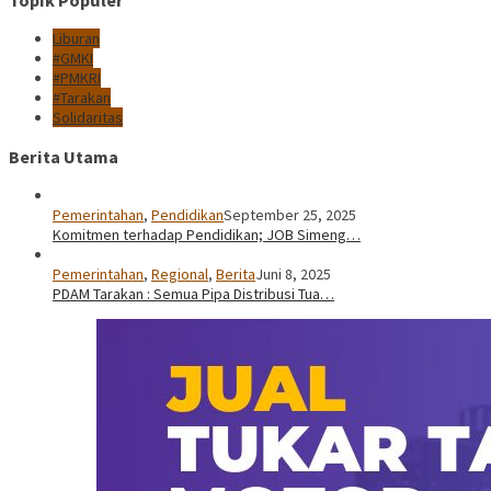
Topik Populer
Liburan
#GMKI
#PMKRI
#Tarakan
Solidaritas
Berita Utama
Pemerintahan
,
Pendidikan
September 25, 2025
Komitmen terhadap Pendidikan; JOB Simeng…
Pemerintahan
,
Regional
,
Berita
Juni 8, 2025
PDAM Tarakan : Semua Pipa Distribusi Tua…