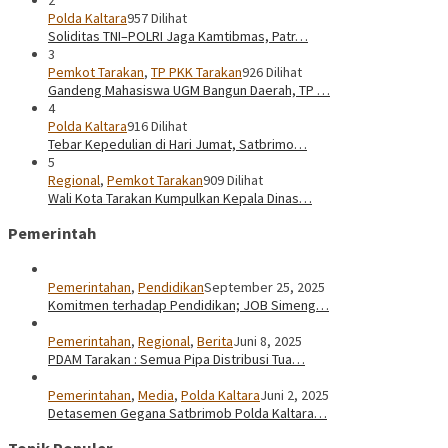
Polda Kaltara
957 Dilihat
Soliditas TNI–POLRI Jaga Kamtibmas, Patr…
3
Pemkot Tarakan
,
TP PKK Tarakan
926 Dilihat
Gandeng Mahasiswa UGM Bangun Daerah, TP …
4
Polda Kaltara
916 Dilihat
Tebar Kepedulian di Hari Jumat, Satbrimo…
5
Regional
,
Pemkot Tarakan
909 Dilihat
Wali Kota Tarakan Kumpulkan Kepala Dinas…
Pemerintah
Pemerintahan
,
Pendidikan
September 25, 2025
Komitmen terhadap Pendidikan; JOB Simeng…
Pemerintahan
,
Regional
,
Berita
Juni 8, 2025
PDAM Tarakan : Semua Pipa Distribusi Tua…
Pemerintahan
,
Media
,
Polda Kaltara
Juni 2, 2025
Detasemen Gegana Satbrimob Polda Kaltara…