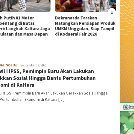
»
anasda Tarakan
Wali Kota Tarakan Apresiasi
Sekda 
ngkan Persiapan Produk
Beasiswa PIP Aspirasi Deddy
Pangka
 Unggulan, Siap Tampil
Sitorus untuk 209 Siswa
Serem
daeral Fair 2026
NAL
,
SOSIAL
admin
September 18, 2021
il I IPSS, Pemimpin Baru Akan Lakukan
kkan Sosial Hingga Bantu Pertumbuhan
omi di Kaltara
 I IPSS, Pemimpin Baru Akan Lakukan Gerakkan Sosial Hingga
 Pertumbuhan Ekonomi di Kaltara […]