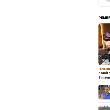
PEME
PEMERI
Komitm
Sime