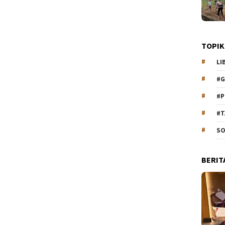
TOPIK
LI
#G
#P
#T
SO
BERIT