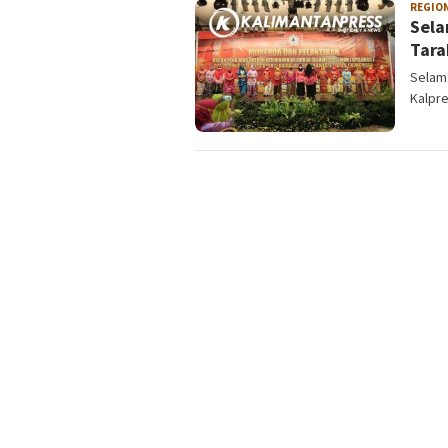
REGIO
Sela
Tar
Selam
Kalpr