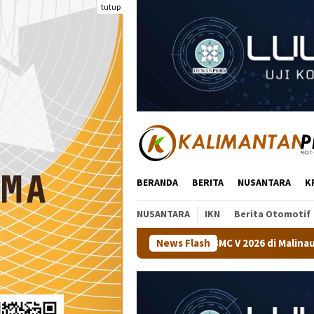
Loncat
tutup
ke
konten
BERANDA
BERITA
NUSANTARA
K
NUSANTARA
IKN
Berita Otomotif
raan Tenis Meja BMC V 2026 di Malinau
News Flash
Kapolsek Tanjung 