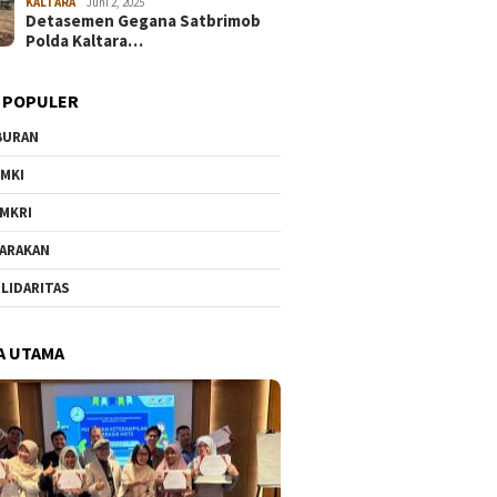
KALTARA
Juni 2, 2025
Detasemen Gegana Satbrimob
Polda Kaltara…
 POPULER
BURAN
MKI
MKRI
ARAKAN
LIDARITAS
A UTAMA