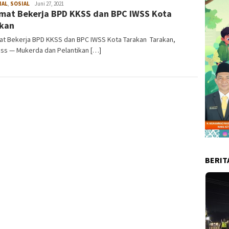
NAL
,
SOSIAL
admin
Juni 27, 2021
mat Bekerja BPD KKSS dan BPC IWSS Kota
akan
at Bekerja BPD KKSS dan BPC IWSS Kota Tarakan Tarakan,
ess — Mukerda dan Pelantikan […]
BERIT