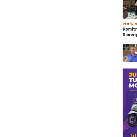
PEMERI
Komitm
Sime