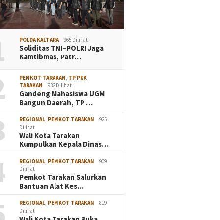
1
POLDA KALTARA
965 Dilihat
Soliditas TNI–POLRI Jaga
Kamtibmas, Patr…
2
PEMKOT TARAKAN
,
TP PKK
TARAKAN
932 Dilihat
Gandeng Mahasiswa UGM
Bangun Daerah, TP …
3
REGIONAL
,
PEMKOT TARAKAN
925
Dilihat
Wali Kota Tarakan
Kumpulkan Kepala Dinas…
4
REGIONAL
,
PEMKOT TARAKAN
909
Dilihat
Pemkot Tarakan Salurkan
Bantuan Alat Kes…
5
REGIONAL
,
PEMKOT TARAKAN
819
Dilihat
Wali Kota Tarakan Buka