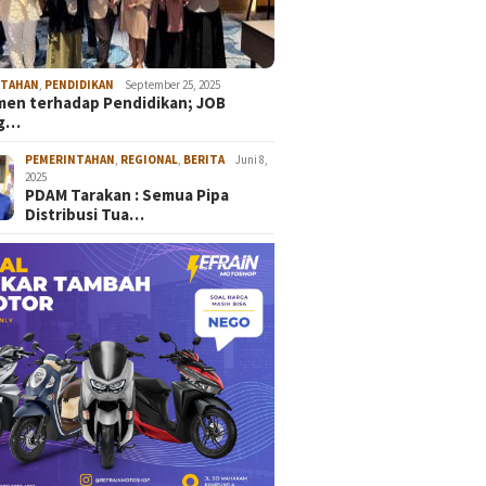
NTAHAN
,
PENDIDIKAN
September 25, 2025
en terhadap Pendidikan; JOB
ng…
PEMERINTAHAN
,
REGIONAL
,
BERITA
Juni 8,
2025
PDAM Tarakan : Semua Pipa
Distribusi Tua…