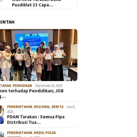
Pusdiklat 33 Capa…
RINTAH
NTAHAN
,
PENDIDIKAN
September 25, 2025
en terhadap Pendidikan; JOB
ng…
PEMERINTAHAN
,
REGIONAL
,
BERITA
Juni 8,
2025
PDAM Tarakan : Semua Pipa
Distribusi Tua…
PEMERINTAHAN
,
MEDIA
,
POLDA