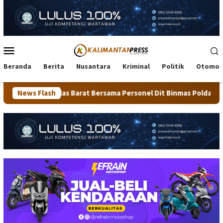
Loncat
ke
konten
Menu
Mobile
Beranda
Berita
Nusantara
Kriminal
Politik
Otomot
s Barat Bersama Personel Dit Binmas Polda Kaltara Salurkan Ber
News Flash