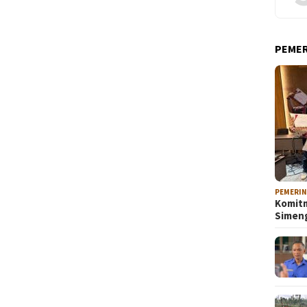
PEME
PEMERI
Komitm
Sime