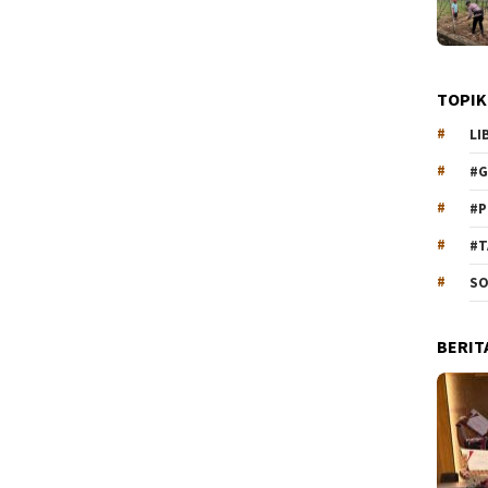
TOPIK
LI
#G
#P
#T
SO
BERIT