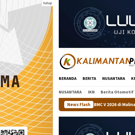
Loncat
tutup
ke
konten
BERANDA
BERITA
NUSANTARA
K
NUSANTARA
IKN
Berita Otomotif
uaraan Tenis Meja BMC V 2026 di Malinau
News Flash
Kapolsek Tanjun