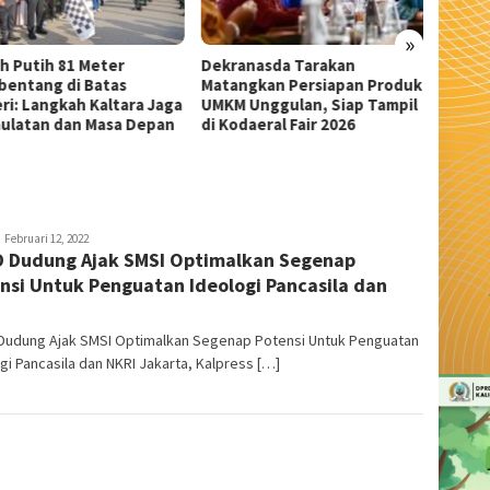
»
anasda Tarakan
Wali Kota Tarakan Apresiasi
Sekda 
ngkan Persiapan Produk
Beasiswa PIP Aspirasi Deddy
Pangka
 Unggulan, Siap Tampil
Sitorus untuk 209 Siswa
Serem
daeral Fair 2026
dmin
Februari 12, 2022
 Dudung Ajak SMSI Optimalkan Segenap
nsi Untuk Penguatan Ideologi Pancasila dan
Dudung Ajak SMSI Optimalkan Segenap Potensi Untuk Penguatan
gi Pancasila dan NKRI Jakarta, Kalpress […]