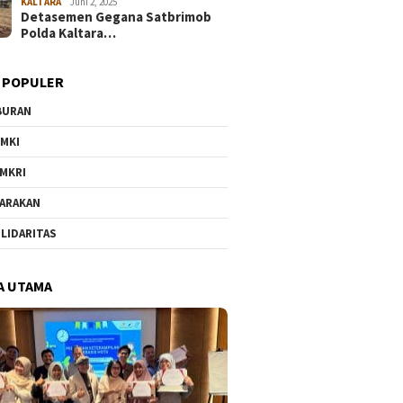
KALTARA
Juni 2, 2025
Detasemen Gegana Satbrimob
Polda Kaltara…
 POPULER
BURAN
MKI
MKRI
ARAKAN
LIDARITAS
A UTAMA