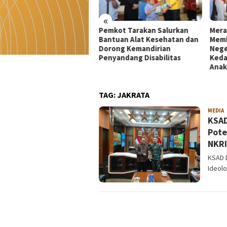
«
kot Tarakan Salurkan
Merah Putih 81 Meter
Dekr
tuan Alat Kesehatan dan
Membentang di Batas
Mata
rong Kemandirian
Negeri: Langkah Kaltara Jaga
UMKM
yandang Disabilitas
Kedaulatan dan Masa Depan
di Ko
Anak
TAG:
JAKRATA
MEDIA
a
KSAD
Pote
NKRI
KSAD 
Ideolo