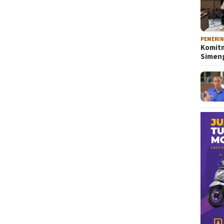
PEMERI
Komitm
Sime