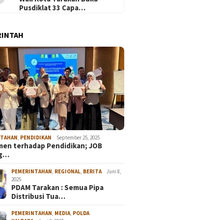
Pusdiklat 33 Capa…
RINTAH
NTAHAN
,
PENDIDIKAN
September 25, 2025
en terhadap Pendidikan; JOB
ng…
PEMERINTAHAN
,
REGIONAL
,
BERITA
Juni 8,
2025
PDAM Tarakan : Semua Pipa
Distribusi Tua…
PEMERINTAHAN
,
MEDIA
,
POLDA