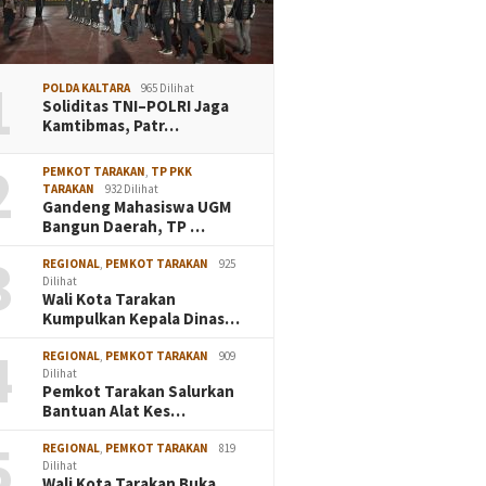
1
POLDA KALTARA
965 Dilihat
Soliditas TNI–POLRI Jaga
Kamtibmas, Patr…
2
PEMKOT TARAKAN
,
TP PKK
TARAKAN
932 Dilihat
Gandeng Mahasiswa UGM
Bangun Daerah, TP …
3
REGIONAL
,
PEMKOT TARAKAN
925
Dilihat
Wali Kota Tarakan
Kumpulkan Kepala Dinas…
4
REGIONAL
,
PEMKOT TARAKAN
909
Dilihat
Pemkot Tarakan Salurkan
Bantuan Alat Kes…
5
REGIONAL
,
PEMKOT TARAKAN
819
Dilihat
Wali Kota Tarakan Buka