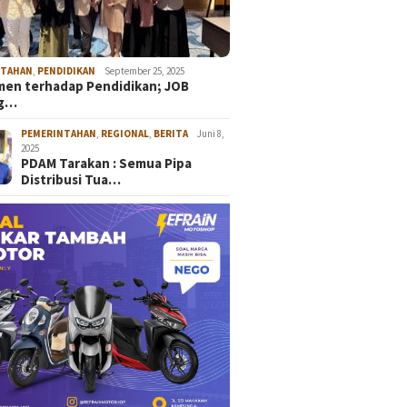
NTAHAN
,
PENDIDIKAN
September 25, 2025
en terhadap Pendidikan; JOB
ng…
PEMERINTAHAN
,
REGIONAL
,
BERITA
Juni 8,
2025
PDAM Tarakan : Semua Pipa
Distribusi Tua…