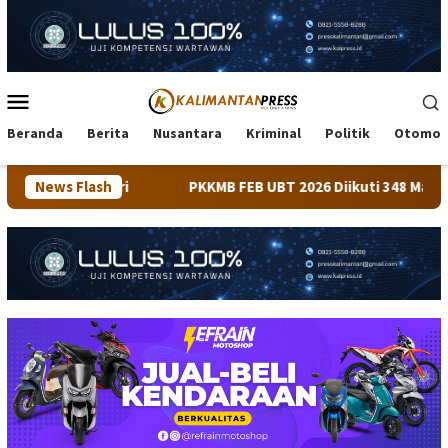
Loncat
ke
konten
Menu
Mobile
Beranda
Berita
Nusantara
Kriminal
Politik
Otomot
i
News Flash
PKKMB FEB UBT 2026 Diikuti 348 Mahasiswa, Dirangka