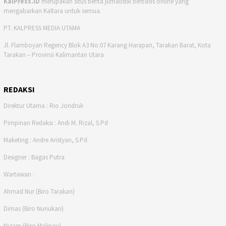
KalPress.ID
merupakan situs berita jurnalistik berbasis online yang
mengabarkan Kaltara untuk semua.
PT. KALPRESS MEDIA UTAMA
Jl. Flamboyan Regency Blok A3 No.07 Karang Harapan, Tarakan Barat, Kota
Tarakan – Provinsi Kalimantan Utara
REDAKSI
Direktur Utama : Rio Jondruk
Pimpinan Redaksi : Andi M. Rizal, S.Pd
Maketing : Andre Aristyan, S.Pd
Designer : Bagas Putra
Wartawan :
Ahmad Nur (Biro Tarakan)
Dimas (Biro Nunukan)
Nizam (Biro Malinau)