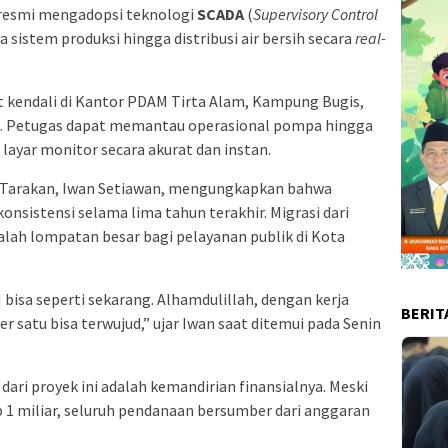
 resmi mengadopsi teknologi
SCADA
(
Supervisory Control
 sistem produksi hingga distribusi air bersih secara
real-
t kendali di Kantor PDAM Tirta Alam, Kampung Bugis,
tal. Petugas dapat memantau operasional pompa hingga
layar monitor secara akurat dan instan.
 Tarakan, Iwan Setiawan, mengungkapkan bahwa
onsistensi selama lima tahun terakhir. Migrasi dari
dalah lompatan besar bagi pelayanan publik di Kota
bisa seperti sekarang. Alhamdulillah, dengan kerja
BERIT
 satu bisa terwujud,” ujar Iwan saat ditemui pada Senin
ari proyek ini adalah kemandirian finansialnya. Meski
 1 miliar, seluruh pendanaan bersumber dari anggaran