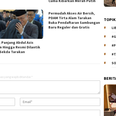
Cuma Kibarkan Merah Putih
Permudah Akses Air Bersih,
PDAM Tirta Alam Tarakan
TOPIK
Buka Pendaftaran Sambungan
Baru Reguler dan Gratis
LI
#G
k Panjang Abdul Azis
#P
n Hingga Resmi Dilantik
 Sekda Tarakan
#T
SO
as yang wajib ditandai
*
BERIT