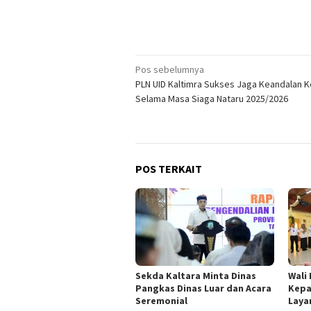
Navigasi
Pos sebelumnya
PLN UID Kaltimra Sukses Jaga Keandalan Ke
pos
Selama Masa Siaga Nataru 2025/2026
POS TERKAIT
Sekda Kaltara Minta Dinas
Wali
Pangkas Dinas Luar dan Acara
Kepa
Seremonial
Laya