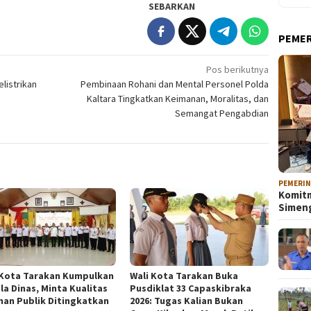
SEBARKAN
PEME
Pos berikutnya
listrikan
Pembinaan Rohani dan Mental Personel Polda
Kaltara Tingkatkan Keimanan, Moralitas, dan
Semangat Pengabdian
PEMERI
Komitm
Sime
 Kota Tarakan Kumpulkan
Wali Kota Tarakan Buka
la Dinas, Minta Kualitas
Pusdiklat 33 Capaskibraka
nan Publik Ditingkatkan
2026: Tugas Kalian Bukan