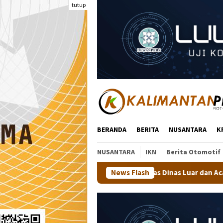
Loncat
tutup
ke
konten
BERANDA
BERITA
NUSANTARA
K
NUSANTARA
IKN
Berita Otomotif
Minta Dinas Pangkas Dinas Luar dan Acara Seremonial
News Flash
Wal