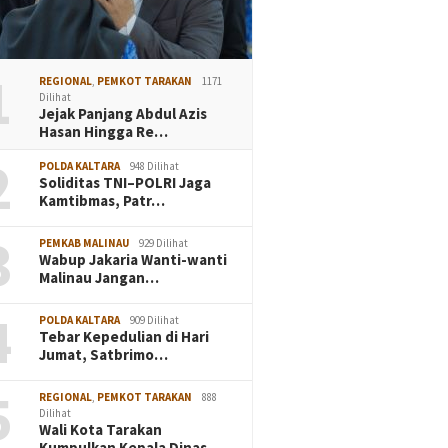
1
REGIONAL
,
PEMKOT TARAKAN
1171
Dilihat
Jejak Panjang Abdul Azis
Hasan Hingga Re…
2
POLDA KALTARA
948 Dilihat
Soliditas TNI–POLRI Jaga
Kamtibmas, Patr…
3
PEMKAB MALINAU
929 Dilihat
Wabup Jakaria Wanti-wanti
Malinau Jangan…
4
POLDA KALTARA
909 Dilihat
Tebar Kepedulian di Hari
Jumat, Satbrimo…
5
REGIONAL
,
PEMKOT TARAKAN
888
Dilihat
Wali Kota Tarakan
Kumpulkan Kepala Dinas…