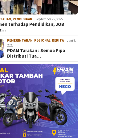
NTAHAN
,
PENDIDIKAN
September 25, 2025
en terhadap Pendidikan; JOB
ng…
PEMERINTAHAN
,
REGIONAL
,
BERITA
Juni 8,
2025
PDAM Tarakan : Semua Pipa
Distribusi Tua…