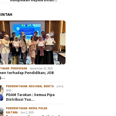
RINTAH
NTAHAN
,
PENDIDIKAN
September 25, 2025
en terhadap Pendidikan; JOB
ng…
PEMERINTAHAN
,
REGIONAL
,
BERITA
Juni 8,
2025
PDAM Tarakan : Semua Pipa
Distribusi Tua…
PEMERINTAHAN
,
MEDIA
,
POLDA
KALTARA
Juni 2, 2025