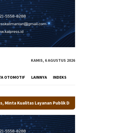
KAMIS, 6 AGUSTUS 2026
TA OTOMOTIF
LAINNYA
INDEKS
ublik Ditingkatkan
Wali Kota Tarakan Buka Pusdiklat 33 