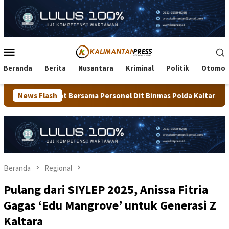
Loncat
ke
konten
Menu
Mobile
Beranda
Berita
Nusantara
Kriminal
Politik
Otomot
a Personel Dit Binmas Polda Kaltara Salurkan Beras SPHP Kepada
News Flash
Beranda
Regional
Pulang dari SIYLEP 2025, Anissa Fitria
Gagas ‘Edu Mangrove’ untuk Generasi Z
Kaltara