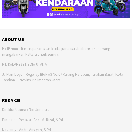
ABOUT US
KalPress.ID
merupakan situs berita jurnalistik berbasis online yang
mengabarkan Kaltara untuk semua.
PT. KALPRESS MEDIA UTAMA
Jl. Flamboyan Regency Blok A3 No.07 Karang Harapan, Tarakan Barat, Kota
Tarakan – Provinsi Kalimantan Utara
REDAKSI
Direktur Utama : Rio Jondruk
Pimpinan Redaksi : Andi M. Rizal, S.Pd
Maketing : Andre Aristyan, S.Pd