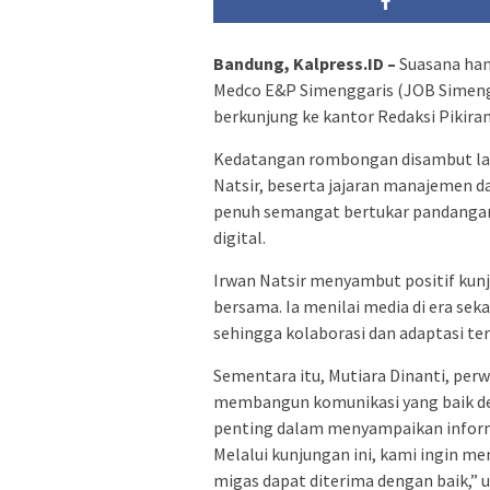
Bandung, Kalpress.ID –
Suasana han
Medco E&P Simenggaris (JOB Simeng
berkunjung ke kantor Redaksi Pikiran
Kedatangan rombongan disambut lan
Natsir, beserta jajaran manajemen d
penuh semangat bertukar pandangan 
digital.
Irwan Natsir menyambut positif kun
bersama. Ia menilai media di era s
sehingga kolaborasi dan adaptasi ter
Sementara itu, Mutiara Dinanti, per
membangun komunikasi yang baik den
penting dalam menyampaikan inform
Melalui kunjungan ini, kami ingin m
migas dapat diterima dengan baik,” u