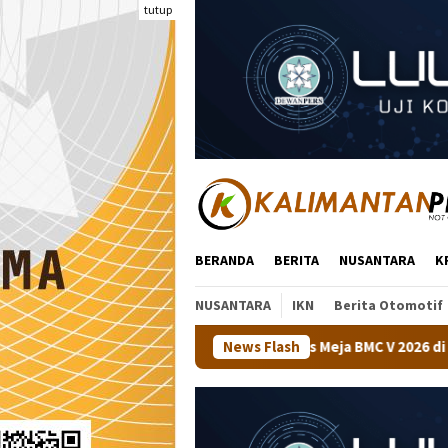
Loncat
tutup
ke
konten
BERANDA
BERITA
NUSANTARA
K
NUSANTARA
IKN
Berita Otomotif
Kejuaraan Tenis Meja BMC V 2026 di Malinau
News Flash
Kapolsek Tan