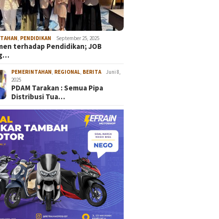
NTAHAN
,
PENDIDIKAN
September 25, 2025
en terhadap Pendidikan; JOB
ng…
PEMERINTAHAN
,
REGIONAL
,
BERITA
Juni 8,
2025
PDAM Tarakan : Semua Pipa
Distribusi Tua…