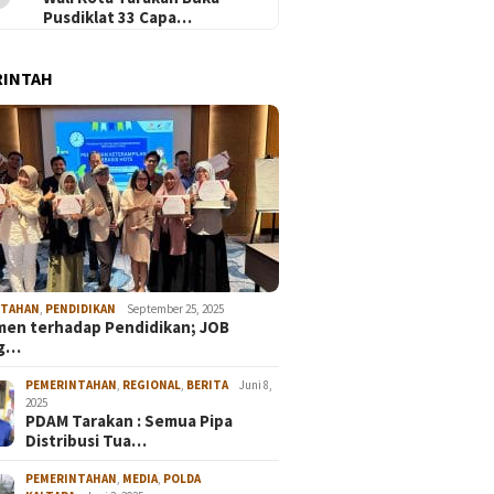
Pusdiklat 33 Capa…
RINTAH
NTAHAN
,
PENDIDIKAN
September 25, 2025
en terhadap Pendidikan; JOB
ng…
PEMERINTAHAN
,
REGIONAL
,
BERITA
Juni 8,
2025
PDAM Tarakan : Semua Pipa
Distribusi Tua…
PEMERINTAHAN
,
MEDIA
,
POLDA