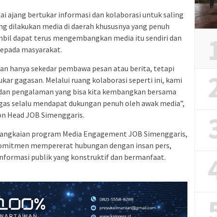
i ajang bertukar informasi dan kolaborasi untuk saling
ng dilakukan media di daerah khususnya yang penuh
mbil dapat terus mengembangkan media itu sendiri dan
kepada masyarakat.
n hanya sekedar pembawa pesan atau berita, tetapi
kar gagasan. Melalui ruang kolaborasi seperti ini, kami
 dan pengalaman yang bisa kita kembangkan bersama
igas selalu mendapat dukungan penuh oleh awak media”,
tion Head JOB Simenggaris.
i rangkaian program Media Engagement JOB Simenggaris,
 komitmen mempererat hubungan dengan insan pers,
formasi publik yang konstruktif dan bermanfaat.