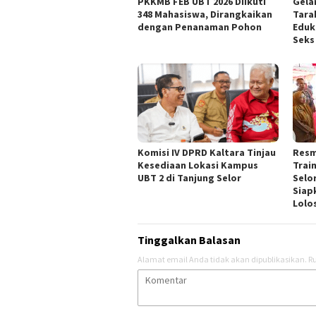
PKKMB FEB UBT 2026 Diikuti
Gela
348 Mahasiswa, Dirangkaikan
Tara
dengan Penanaman Pohon
Eduk
Seks
Komisi IV DPRD Kaltara Tinjau
Resm
Kesediaan Lokasi Kampus
Trai
UBT 2 di Tanjung Selor
Selor
Siap
Lolos
Tinggalkan Balasan
Alamat email Anda tidak akan dipublikasikan.
Ru