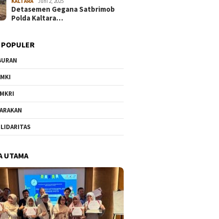
KALTARA
Juni 2, 2025
Detasemen Gegana Satbrimob
Polda Kaltara…
 POPULER
BURAN
MKI
MKRI
ARAKAN
LIDARITAS
A UTAMA