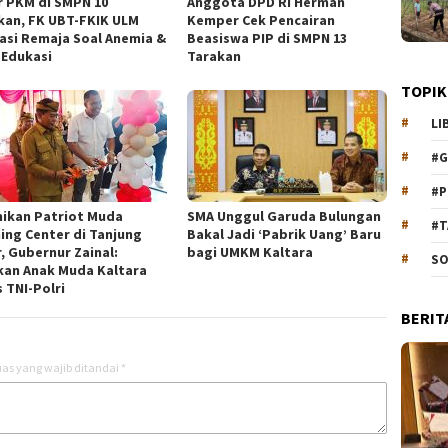
r PKM di SMPN 10
Anggota DPD RI Herman
kan, FK UBT-FKIK ULM
Kemper Cek Pencairan
asi Remaja Soal Anemia &
Beasiswa PIP di SMPN 13
 Edukasi
Tarakan
TOPIK
LI
#G
#P
ikan Patriot Muda
SMA Unggul Garuda Bulungan
#T
ning Center di Tanjung
Bakal Jadi ‘Pabrik Uang’ Baru
, Gubernur Zainal:
bagi UMKM Kaltara
SO
kan Anak Muda Kaltara
 TNI-Polri
BERIT
as yang wajib ditandai
*