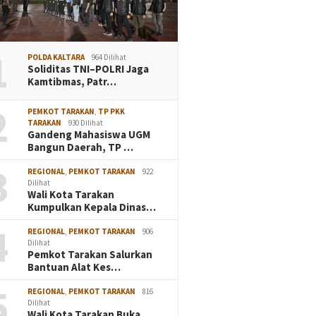
1
POLDA KALTARA
964 Dilihat
Soliditas TNI–POLRI Jaga
Kamtibmas, Patr…
2
PEMKOT TARAKAN
,
TP PKK
TARAKAN
930 Dilihat
Gandeng Mahasiswa UGM
Bangun Daerah, TP …
3
REGIONAL
,
PEMKOT TARAKAN
922
Dilihat
Wali Kota Tarakan
Kumpulkan Kepala Dinas…
4
REGIONAL
,
PEMKOT TARAKAN
906
Dilihat
Pemkot Tarakan Salurkan
Bantuan Alat Kes…
5
REGIONAL
,
PEMKOT TARAKAN
816
Dilihat
Wali Kota Tarakan Buka