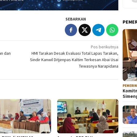
SEBARKAN
PEME
Pos berikutnya
an dan
HMI Tarakan Desak Evaluasi Total Lapas Tarakan,
Sindir Kanwil Ditjenpas Kaltim Terkesan Abai Usai
Tewasnya Narapidana
PEMERI
Komitm
Sime