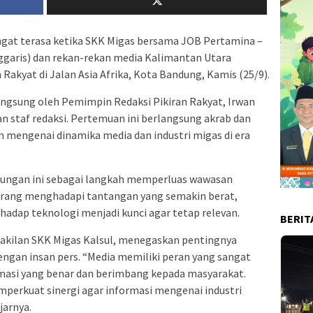
gat terasa ketika SKK Migas bersama JOB Pertamina –
garis) dan rekan-rekan media Kalimantan Utara
 Rakyat di Jalan Asia Afrika, Kota Bandung, Kamis (25/9).
gsung oleh Pemimpin Redaksi Pikiran Rakyat, Irwan
an staf redaksi. Pertemuan ini berlangsung akrab dan
mengenai dinamika media dan industri migas di era
jungan ini sebagai langkah memperluas wawasan
ekarang menghadapi tantangan yang semakin berat,
hadap teknologi menjadi kunci agar tetap relevan.
BERIT
wakilan SKK Migas Kalsul, menegaskan pentingnya
gan insan pers. “Media memiliki peran yang sangat
asi yang benar dan berimbang kepada masyarakat.
emperkuat sinergi agar informasi mengenai industri
jarnya.