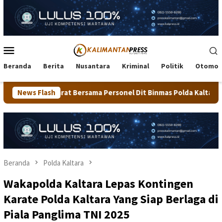
Loncat
ke
konten
Menu
Mobile
Beranda
Berita
Nusantara
Kriminal
Politik
Otomot
ersama Personel Dit Binmas Polda Kaltara Salurkan Beras SPHP K
News Flash
Beranda
Polda Kaltara
Wakapolda Kaltara Lepas Kontingen
Karate Polda Kaltara Yang Siap Berlaga di
Piala Panglima TNI 2025