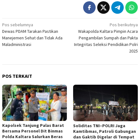
Navigasi
Pos sebelumnya
Pos berikutnya
Dewas PDAM Tarakan Pastikan
Wakapolda Kaltara Pimpin Acara
pos
Manejemen Sehat dan Tidak Ada
Pengambilan Sumpah dan Pakta
Maladministrasi
Integritas Seleksi Pendidikan Polri
2025
POS TERKAIT
Kapolsek Tanjung Palas Barat
Soliditas TNI–POLRI Jaga
Bersama Personel Dit Binmas
Kamtibmas, Patroli Gabungan
Polda Kaltara Salurkan Beras
dan Gaktib Digelar di Tempat