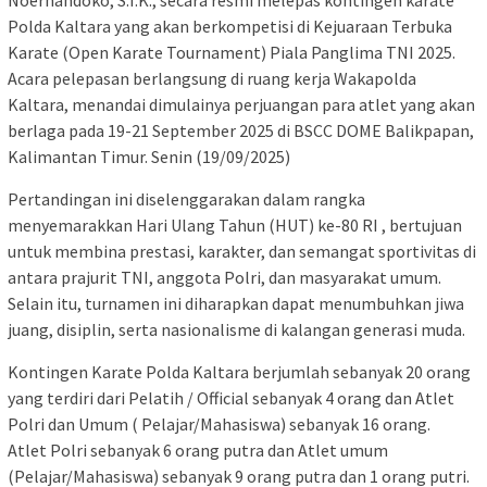
Noerhandoko, S.I.K., secara resmi melepas kontingen karate
Polda Kaltara yang akan berkompetisi di Kejuaraan Terbuka
Karate (Open Karate Tournament) Piala Panglima TNI 2025.
Acara pelepasan berlangsung di ruang kerja Wakapolda
Kaltara, menandai dimulainya perjuangan para atlet yang akan
berlaga pada 19-21 September 2025 di BSCC DOME Balikpapan,
Kalimantan Timur. Senin (19/09/2025)
​Pertandingan ini diselenggarakan dalam rangka
menyemarakkan Hari Ulang Tahun (HUT) ke-80 RI , bertujuan
untuk membina prestasi, karakter, dan semangat sportivitas di
antara prajurit TNI, anggota Polri, dan masyarakat umum.
Selain itu, turnamen ini diharapkan dapat menumbuhkan jiwa
juang, disiplin, serta nasionalisme di kalangan generasi muda.
Kontingen Karate Polda Kaltara berjumlah sebanyak 20 orang
yang terdiri dari Pelatih / Official sebanyak 4 orang dan Atlet
Polri dan Umum ( Pelajar/Mahasiswa) sebanyak 16 orang.
Atlet Polri sebanyak 6 orang putra dan Atlet umum
(Pelajar/Mahasiswa) sebanyak 9 orang putra dan 1 orang putri.