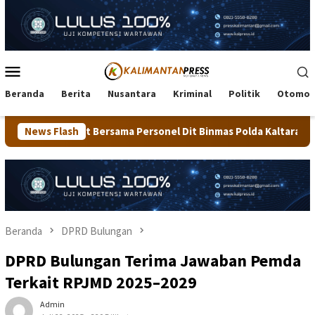
Loncat
ke
konten
Menu
Mobile
Beranda
Berita
Nusantara
Kriminal
Politik
Otomot
ama Personel Dit Binmas Polda Kaltara Salurkan Beras SPHP Kepa
News Flash
Beranda
DPRD Bulungan
DPRD Bulungan Terima Jawaban Pemda
Terkait RPJMD 2025–2029
Admin