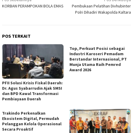
Navigasi
KORBAN PERAMPOKAN BOLA EMAS
Pembukaan Pelatihan Divhubinter
pos
Polri Dihadiri Wakapolda Kaltara
POS TERKAIT
Top, Perkuat Posisi sebagai
Industri Karoseri Pemadam
Berstandar Internasional, PT
Munja Utama Raih Pemred
Award 2026
PFII Solusi Krisis Fiskal Daerah:
Dr. Agus Syabarrudin Ajak SMSI
dan BPD Kawal Transformasi
Pembiayaan Daerah
Trakindo Perkenalkan
Ekosistem Digital, Permudah
Pelanggan Kelola Operasional
Secara Proaktif