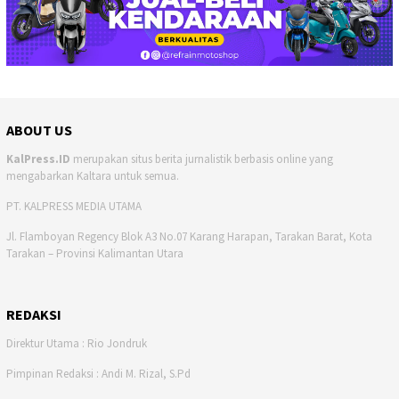
ABOUT US
KalPress.ID
merupakan situs berita jurnalistik berbasis online yang
mengabarkan Kaltara untuk semua.
PT. KALPRESS MEDIA UTAMA
Jl. Flamboyan Regency Blok A3 No.07 Karang Harapan, Tarakan Barat, Kota
Tarakan – Provinsi Kalimantan Utara
REDAKSI
Direktur Utama : Rio Jondruk
Pimpinan Redaksi : Andi M. Rizal, S.Pd