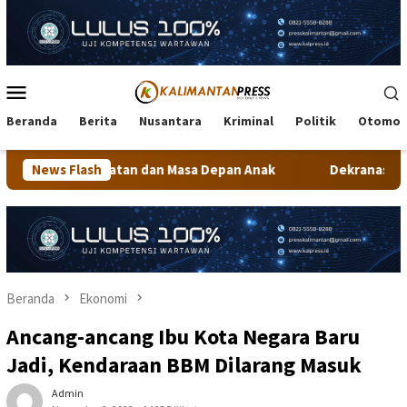
Loncat
ke
konten
Menu
Mobile
Beranda
Berita
Nusantara
Kriminal
Politik
Otomot
n dan Masa Depan Anak
News Flash
Dekranasda Tarakan Matangkan Pe
Beranda
Ekonomi
Ancang-ancang Ibu Kota Negara Baru
Jadi, Kendaraan BBM Dilarang Masuk
Admin