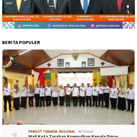
BERITA POPULER
PEMKOT TARAKAN
,
REGIONAL
987 Dilihat
Wali Kota Tarakan Kumpulkan Kepala Dinas…