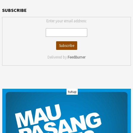
SUBSCRIBE
Enter your email address:
Delivered by
FeedBurner
tutup
INDEKS
KODE ETIK
KARIR
REDAKSI
PRIVACY POLICY
DISCLAIMER