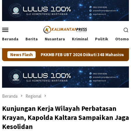
Loncat
ke
konten
Menu
Mobile
Beranda
Berita
Nusantara
Kriminal
Politik
Otomot
MB FEB UBT 2026 Diikuti 348 Mahasiswa, Dirangkaikan dengan 
News Flash
Beranda
Regional
Kunjungan Kerja Wilayah Perbatasan
Krayan, Kapolda Kaltara Sampaikan Jaga
Kesolidan