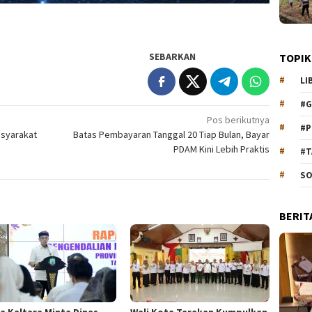
SEBARKAN
TOPIK
LI
#G
Pos berikutnya
#P
asyarakat
Batas Pembayaran Tanggal 20 Tiap Bulan, Bayar
PDAM Kini Lebih Praktis
#T
SO
BERIT
a Kaltara Minta Dinas
Wali Kota Tarakan Kumpulkan