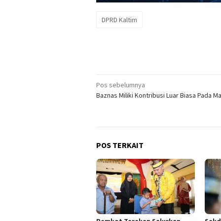
DPRD Kaltim
Navigasi
Pos sebelumnya
Baznas Miliki Kontribusi Luar Biasa Pada M
pos
POS TERKAIT
Pemkot Tarakan Salurkan
Sekd