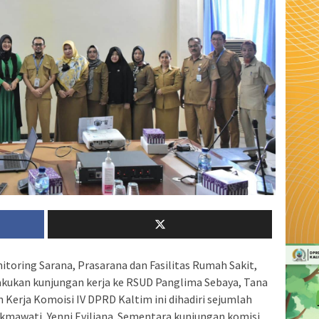
toring Sarana, Prasarana dan Fasilitas Rumah Sakit,
akukan kunjungan kerja ke RSUD Panglima Sebaya, Tana
n Kerja Komoisi IV DPRD Kaltim ini dihadiri sejumlah
ukmawati, Yenni Eviliana. Sementara kunjungan komisi