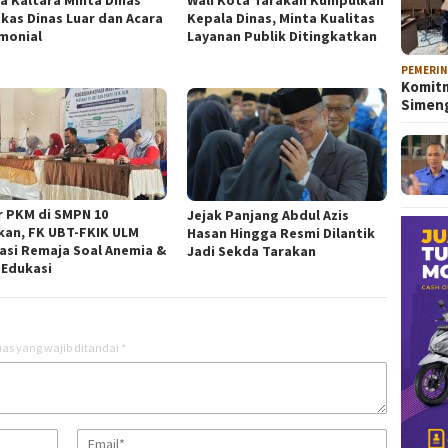
kas Dinas Luar dan Acara
Kepala Dinas, Minta Kualitas
monial
Layanan Publik Ditingkatkan
PEMERI
Komitm
Sime
r PKM di SMPN 10
Jejak Panjang Abdul Azis
kan, FK UBT-FKIK ULM
Hasan Hingga Resmi Dilantik
asi Remaja Soal Anemia &
Jadi Sekda Tarakan
 Edukasi
as yang wajib ditandai
*