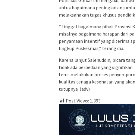
Politikus Golkar ini mengaku, bahw
untuk bagaimana peningkatan jumla
melaksanakan tugas khusus pendidikan
“Tinggal bagaimana pihak Provinsi 
misalnya bagaimana harapan dari par
penyamaan insentif yang diterima sp
lingkup Puskesmas,” terang dia.
Karena lanjut Salehuddin, bicara ta
tidak ada perbedaan yang signifikan
terus melakukan proses penyempurn
kualitas tenaga kesehatan yang aka
tutupnya. (adv)
Post Views:
1,393