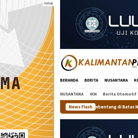
Loncat
tutup
ke
konten
BERANDA
BERITA
NUSANTARA
K
NUSANTARA
IKN
Berita Otomotif
ih 81 Meter Membentang di Batas Negeri: Langkah Kaltara Jaga
News Flash