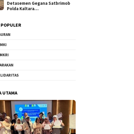
Detasemen Gegana Satbrimob
Polda Kaltara…
 POPULER
BURAN
MKI
MKRI
ARAKAN
LIDARITAS
A UTAMA