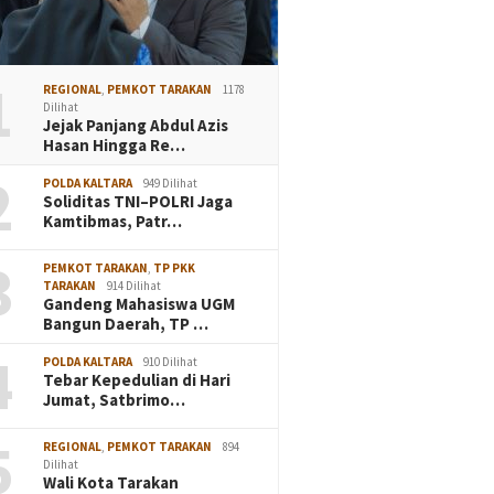
1
REGIONAL
,
PEMKOT TARAKAN
1178
Dilihat
Jejak Panjang Abdul Azis
Hasan Hingga Re…
2
POLDA KALTARA
949 Dilihat
Soliditas TNI–POLRI Jaga
Kamtibmas, Patr…
3
PEMKOT TARAKAN
,
TP PKK
TARAKAN
914 Dilihat
Gandeng Mahasiswa UGM
Bangun Daerah, TP …
4
POLDA KALTARA
910 Dilihat
Tebar Kepedulian di Hari
Jumat, Satbrimo…
5
REGIONAL
,
PEMKOT TARAKAN
894
Dilihat
Wali Kota Tarakan