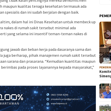
a yang tidak kalah pentingnya mereka berkomitmen
h maupun kualitas tenaga kesehatan termasuk ada
 spesialis dan ini sudah berjalan dengan baik.
PEME
Kaltim, dalam hal ini Dinas Kesehatan untuk membeck up
a nakes di rumah sakit tersebut minimal ada
erti yang selama ini insentif teman-teman nakes di
nggung jawab dan beban kerja pada dasaranya sama dan
. Ia juga berharap, pihak manajemen rumah sakit tersebut
aan sarana dan prasarana. “Kemudian kuantitas maupun
n berimbas pada proses layanannya kepada masyarakat,”
PEMERI
Komitm
Sime