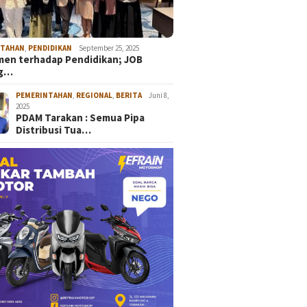
NTAHAN
,
PENDIDIKAN
September 25, 2025
en terhadap Pendidikan; JOB
ng…
PEMERINTAHAN
,
REGIONAL
,
BERITA
Juni 8,
2025
PDAM Tarakan : Semua Pipa
Distribusi Tua…