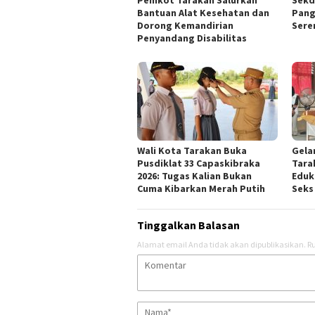
Bantuan Alat Kesehatan dan
Pang
Dorong Kemandirian
Sere
Penyandang Disabilitas
Wali Kota Tarakan Buka
Gela
Pusdiklat 33 Capaskibraka
Tara
2026: Tugas Kalian Bukan
Eduk
Cuma Kibarkan Merah Putih
Seks
Tinggalkan Balasan
Alamat email Anda tidak akan dipublikasikan.
Ru