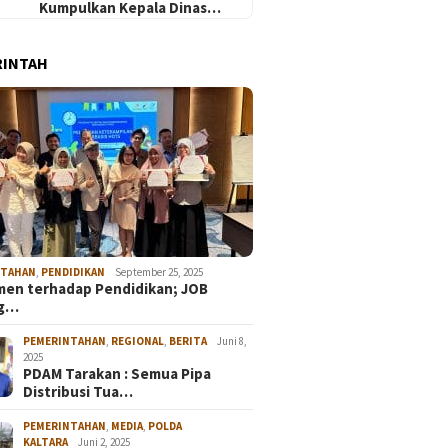
Kumpulkan Kepala Dinas…
RINTAH
NTAHAN
,
PENDIDIKAN
September 25, 2025
en terhadap Pendidikan; JOB
ng…
PEMERINTAHAN
,
REGIONAL
,
BERITA
Juni 8,
2025
PDAM Tarakan : Semua Pipa
Distribusi Tua…
PEMERINTAHAN
,
MEDIA
,
POLDA
KALTARA
Juni 2, 2025