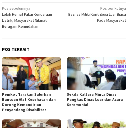
Navigasi
Pos sebelumnya
Pos berikutnya
Lebih Hemat Pakai Kendaraan
Baznas Miliki Kontribusi Luar Biasa
pos
Listrik, Masyarakat Nikmati
Pada Masyarakat
Beragam Kemudahan
POS TERKAIT
Pemkot Tarakan Salurkan
Sekda Kaltara Minta Dinas
Bantuan Alat Kesehatan dan
Pangkas Dinas Luar dan Acara
Dorong Kemandirian
Seremonial
Penyandang Disabilitas