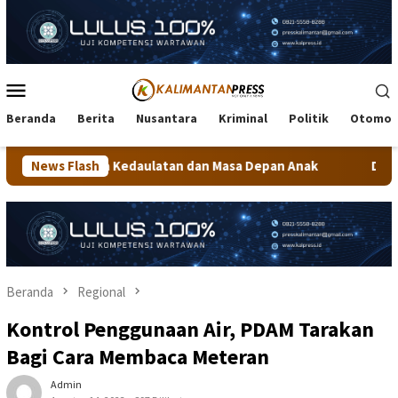
Loncat
ke
konten
Menu
Mobile
Beranda
Berita
Nusantara
Kriminal
Politik
Otomot
daulatan dan Masa Depan Anak
News Flash
Dekranasda Tarakan Matang
Beranda
Regional
Kontrol Penggunaan Air, PDAM Tarakan
Bagi Cara Membaca Meteran
Admin