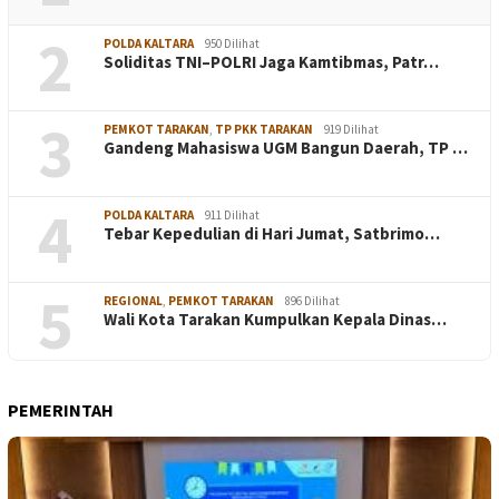
2
POLDA KALTARA
950 Dilihat
Soliditas TNI–POLRI Jaga Kamtibmas, Patr…
3
PEMKOT TARAKAN
,
TP PKK TARAKAN
919 Dilihat
Gandeng Mahasiswa UGM Bangun Daerah, TP …
4
POLDA KALTARA
911 Dilihat
Tebar Kepedulian di Hari Jumat, Satbrimo…
5
REGIONAL
,
PEMKOT TARAKAN
896 Dilihat
Wali Kota Tarakan Kumpulkan Kepala Dinas…
PEMERINTAH