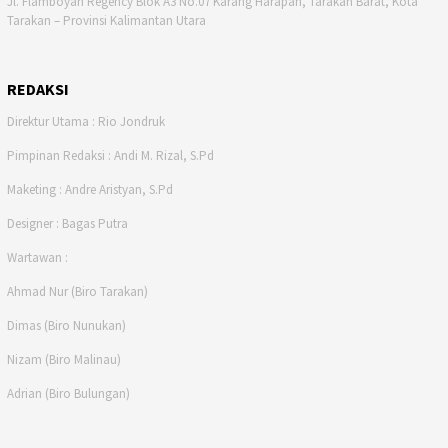
Jl. Flamboyan Regency Blok A3 No.07 Karang Harapan, Tarakan Barat, Kota
Tarakan – Provinsi Kalimantan Utara
REDAKSI
Direktur Utama : Rio Jondruk
Pimpinan Redaksi : Andi M. Rizal, S.Pd
Maketing : Andre Aristyan, S.Pd
Designer : Bagas Putra
Wartawan :
Ahmad Nur (Biro Tarakan)
Dimas (Biro Nunukan)
Nizam (Biro Malinau)
Adrian (Biro Bulungan)