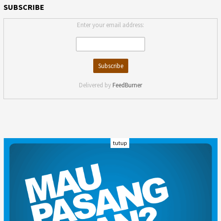
SUBSCRIBE
Enter your email address:
Delivered by
FeedBurner
tutup
INDEKS
KODE ETIK
KARIR
REDAKSI
PRIVACY POLICY
DISCLAIMER
TENTANG KAMI
KONTAK KAMI