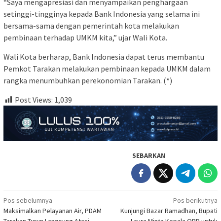
“Saya mengapresiasi dan menyampaikan penghargaan
setinggi-tingginya kepada Bank Indonesia yang selama ini
bersama-sama dengan pemerintah kota melakukan
pembinaan terhadap UMKM kita,” ujar Wali Kota.
Wali Kota berharap, Bank Indonesia dapat terus membantu
Pemkot Tarakan melakukan pembinaan kepada UMKM dalam
rangka menumbuhkan perekonomian Tarakan. (*)
Post Views:
1,039
SEBARKAN
Navigasi
Pos sebelumnya
Pos berikutnya
Maksimalkan Pelayanan Air, PDAM
Kunjungi Bazar Ramadhan, Bupati
pos
Tarakan Turun Langsung Atasi
Laura Minta Kepala OPD untuk