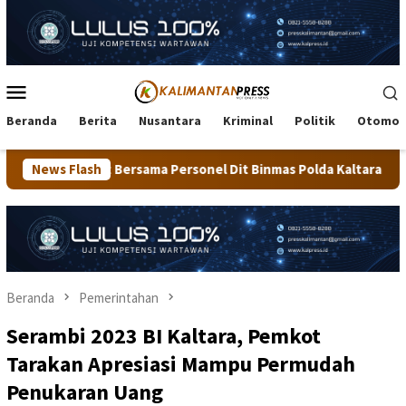
Loncat
ke
konten
Menu
Mobile
Beranda
Berita
Nusantara
Kriminal
Politik
Otomot
ma Personel Dit Binmas Polda Kaltara Salurkan Beras SPHP Kepad
News Flash
Beranda
Pemerintahan
Serambi 2023 BI Kaltara, Pemkot
Tarakan Apresiasi Mampu Permudah
Penukaran Uang