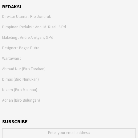
REDAKSI
Direktur Utama : Rio Jondruk
Pimpinan Redaksi : Andi M. Rizal, S.Pd
Maketing : Andre Aristyan, S.Pd
Designer : Bagas Putra
Wartawan :
Ahmad Nur (Biro Tarakan)
Dimas (Biro Nunukan)
Nizam (Biro Malinau)
Adrian (Biro Bulungan)
SUBSCRIBE
Enter your email address: