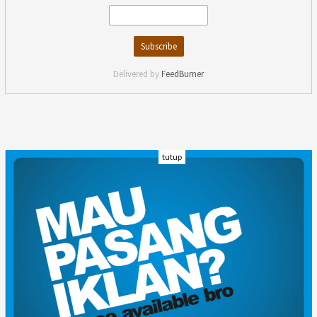
Delivered by
FeedBurner
tutup
INDEKS
KODE ETIK
KARIR
REDAKSI
PRIVACY POLICY
DISCLAIMER
TENTANG KAMI
KONTAK KAMI
FORM PENGADUAN
PEDOMAN MEDIA SIBER