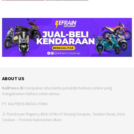
ABOUT US
KalPress.ID
merupakan situs berita jurnalistik berbasis online yang
mengabarkan Kaltara untuk semua.
PT. KALPRESS MEDIA UTAMA
Jl. Flamboyan Regency Blok A3 No.07 Karang Harapan, Tarakan Barat, Kota
Tarakan – Provinsi Kalimantan Utara