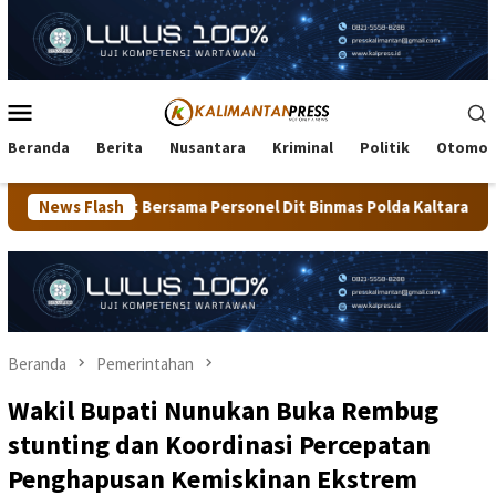
Loncat
ke
konten
Menu
Mobile
Beranda
Berita
Nusantara
Kriminal
Politik
Otomot
a Personel Dit Binmas Polda Kaltara Salurkan Beras SPHP Kepad
News Flash
Beranda
Pemerintahan
Wakil Bupati Nunukan Buka Rembug
stunting dan Koordinasi Percepatan
Penghapusan Kemiskinan Ekstrem