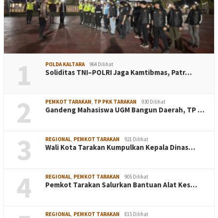
1
POLDA KALTARA
964 Dilihat
Soliditas TNI–POLRI Jaga Kamtibmas, Patr…
2
PEMKOT TARAKAN
,
TP PKK TARAKAN
930 Dilihat
Gandeng Mahasiswa UGM Bangun Daerah, TP …
3
REGIONAL
,
PEMKOT TARAKAN
921 Dilihat
Wali Kota Tarakan Kumpulkan Kepala Dinas…
4
REGIONAL
,
PEMKOT TARAKAN
905 Dilihat
Pemkot Tarakan Salurkan Bantuan Alat Kes…
REGIONAL
,
PEMKOT TARAKAN
815 Dilihat