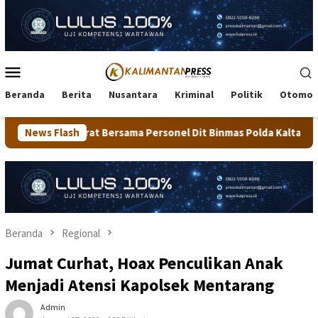
Loncat
ke
konten
Menu
Mobile
Beranda
Berita
Nusantara
Kriminal
Politik
Otomot
ama Personel Dit Binmas Polda Kaltara Salurkan Beras SPHP Kepa
News Flash
Beranda
Regional
Jumat Curhat, Hoax Penculikan Anak
Menjadi Atensi Kapolsek Mentarang
Admin