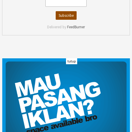
Delivered by
FeedBurner
tutup
INDEKS
KODE ETIK
KARIR
REDAKSI
PRIVACY POLICY
DISCLAIMER
TENTANG KAMI
KONTAK KAMI
FORM PENGADUAN
PEDOMAN MEDIA SIBER