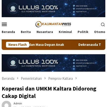
Loncat
ke
konten
Menu
Mobile
Beranda
Berita
Nusantara
Kriminal
Politik
Otomot
a Depan Anak
News Flash
Dekranasda Tarakan Matangkan Persiapan P
Beranda
Pemerintahan
Pemprov Kaltara
Koperasi dan UMKM Kaltara Didorong
Cakap Digital
Admin