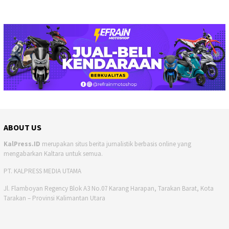
ABOUT US
KalPress.ID
merupakan situs berita jurnalistik berbasis online yang
mengabarkan Kaltara untuk semua.
PT. KALPRESS MEDIA UTAMA
Jl. Flamboyan Regency Blok A3 No.07 Karang Harapan, Tarakan Barat, Kota
Tarakan – Provinsi Kalimantan Utara