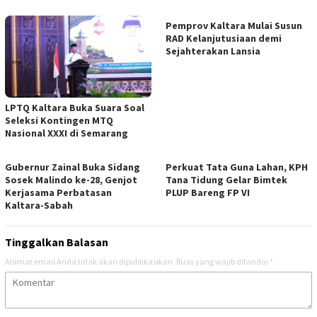
Pemprov Kaltara Mulai Susun
RAD Kelanjutusiaan demi
Sejahterakan Lansia
LPTQ Kaltara Buka Suara Soal
Seleksi Kontingen MTQ
Nasional XXXI di Semarang
Gubernur Zainal Buka Sidang
Perkuat Tata Guna Lahan, KPH
Sosek Malindo ke-28, Genjot
Tana Tidung Gelar Bimtek
Kerjasama Perbatasan
PLUP Bareng FP VI
Kaltara-Sabah
Tinggalkan Balasan
Alamat email Anda tidak akan dipublikasikan.
Ruas yang wajib ditandai
*