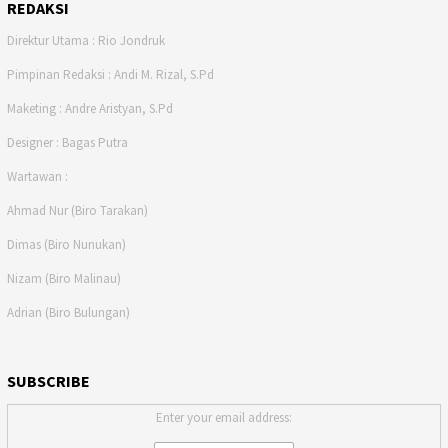
REDAKSI
Direktur Utama : Rio Jondruk
Pimpinan Redaksi : Andi M. Rizal, S.Pd
Maketing : Andre Aristyan, S.Pd
Designer : Bagas Putra
Wartawan :
Ahmad Nur (Biro Tarakan)
Dimas (Biro Nunukan)
Nizam (Biro Malinau)
Adrian (Biro Bulungan)
SUBSCRIBE
Enter your email address: