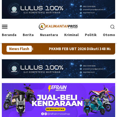
Loncat
ke
konten
Menu
Mobile
Beranda
Berita
Nusantara
Kriminal
Politik
Otomot
News Flash
PKKMB FEB UBT 2026 Diikuti 348 Mahasiswa, Dirangkaik