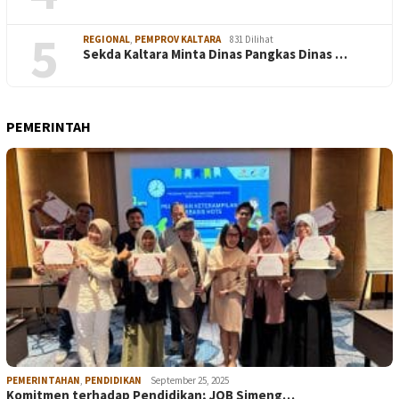
5
REGIONAL
,
PEMPROV KALTARA
831 Dilihat
Sekda Kaltara Minta Dinas Pangkas Dinas …
PEMERINTAH
PEMERINTAHAN
,
PENDIDIKAN
September 25, 2025
Komitmen terhadap Pendidikan; JOB Simeng…