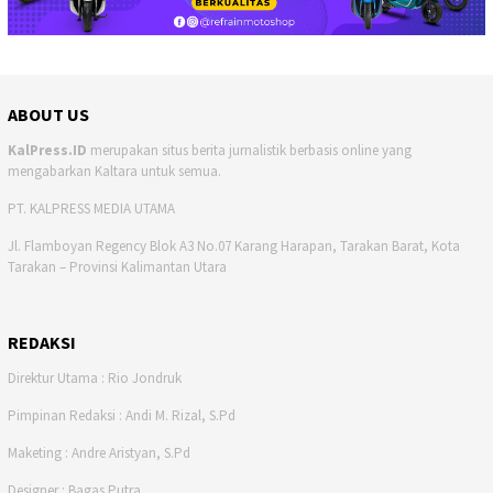
ABOUT US
KalPress.ID
merupakan situs berita jurnalistik berbasis online yang
mengabarkan Kaltara untuk semua.
PT. KALPRESS MEDIA UTAMA
Jl. Flamboyan Regency Blok A3 No.07 Karang Harapan, Tarakan Barat, Kota
Tarakan – Provinsi Kalimantan Utara
REDAKSI
Direktur Utama : Rio Jondruk
Pimpinan Redaksi : Andi M. Rizal, S.Pd
Maketing : Andre Aristyan, S.Pd
Designer : Bagas Putra