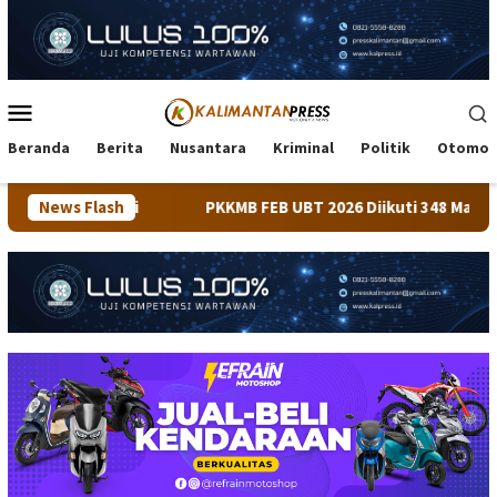
Loncat
ke
konten
Menu
Mobile
Beranda
Berita
Nusantara
Kriminal
Politik
Otomot
News Flash
PKKMB FEB UBT 2026 Diikuti 348 Mahasiswa, Dirangkai