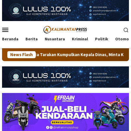
Loncat
ke
konten
Menu
Mobile
Beranda
Berita
Nusantara
Kriminal
Politik
Otomot
ta Tarakan Kumpulkan Kepala Dinas, Minta Kualitas Layanan Publi
News Flash