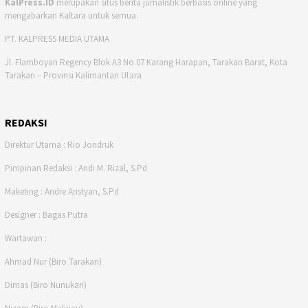
KalPress.ID
merupakan situs berita jurnalistik berbasis online yang
mengabarkan Kaltara untuk semua.
PT. KALPRESS MEDIA UTAMA
Jl. Flamboyan Regency Blok A3 No.07 Karang Harapan, Tarakan Barat, Kota
Tarakan – Provinsi Kalimantan Utara
REDAKSI
Direktur Utama : Rio Jondruk
Pimpinan Redaksi : Andi M. Rizal, S.Pd
Maketing : Andre Aristyan, S.Pd
Designer : Bagas Putra
Wartawan :
Ahmad Nur (Biro Tarakan)
Dimas (Biro Nunukan)