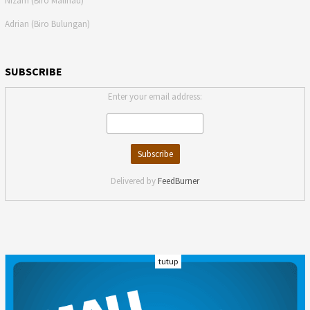
Nizam (Biro Malinau)
Adrian (Biro Bulungan)
SUBSCRIBE
Enter your email address:
Delivered by
FeedBurner
tutup
INDEKS
KODE ETIK