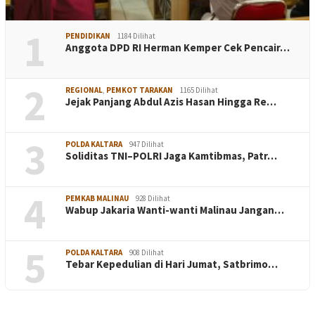
1
PENDIDIKAN
1184 Dilihat
Anggota DPD RI Herman Kemper Cek Pencair…
2
REGIONAL
,
PEMKOT TARAKAN
1165 Dilihat
Jejak Panjang Abdul Azis Hasan Hingga Re…
3
POLDA KALTARA
947 Dilihat
Soliditas TNI–POLRI Jaga Kamtibmas, Patr…
4
PEMKAB MALINAU
928 Dilihat
Wabup Jakaria Wanti-wanti Malinau Jangan…
5
POLDA KALTARA
908 Dilihat
Tebar Kepedulian di Hari Jumat, Satbrimo…