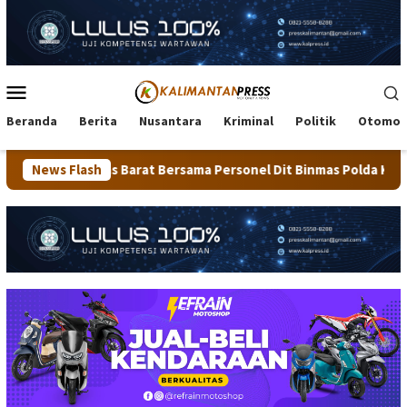
Loncat
ke
konten
Menu
Mobile
Beranda
Berita
Nusantara
Kriminal
Politik
Otomot
s Barat Bersama Personel Dit Binmas Polda Kaltara Salurkan Be
News Flash