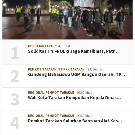
1
POLDA KALTARA
964 Dilihat
Soliditas TNI–POLRI Jaga Kamtibmas, Patr…
2
PEMKOT TARAKAN
,
TP PKK TARAKAN
930 Dilihat
Gandeng Mahasiswa UGM Bangun Daerah, TP …
3
REGIONAL
,
PEMKOT TARAKAN
922 Dilihat
Wali Kota Tarakan Kumpulkan Kepala Dinas…
4
REGIONAL
,
PEMKOT TARAKAN
906 Dilihat
Pemkot Tarakan Salurkan Bantuan Alat Kes…