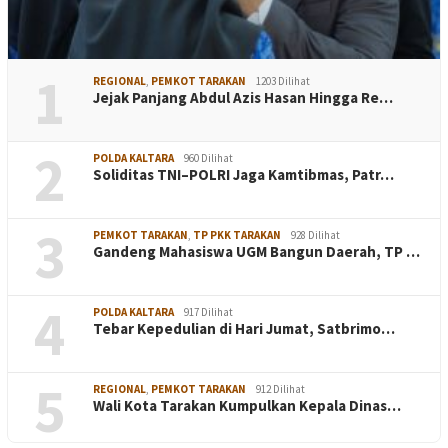
1
REGIONAL
,
PEMKOT TARAKAN
1203 Dilihat
Jejak Panjang Abdul Azis Hasan Hingga Re…
2
POLDA KALTARA
960 Dilihat
Soliditas TNI–POLRI Jaga Kamtibmas, Patr…
3
PEMKOT TARAKAN
,
TP PKK TARAKAN
928 Dilihat
Gandeng Mahasiswa UGM Bangun Daerah, TP …
4
POLDA KALTARA
917 Dilihat
Tebar Kepedulian di Hari Jumat, Satbrimo…
5
REGIONAL
,
PEMKOT TARAKAN
912 Dilihat
Wali Kota Tarakan Kumpulkan Kepala Dinas…