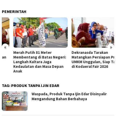
PEMERINTAH
«
»
Merah Putih 81 Meter
Dekranasda Tarakan
Membentang di Batas Negeri:
Matangkan Persiapan Produk
Langkah Kaltara Jaga
UMKM Unggulan, Siap Tampil
Kedaulatan dan Masa Depan
di Kodaeral Fair 2026
Anak
TAG:
PRODUK TANPA IJIN EDAR
Waspada, Produk Tanpa Ijin Edar Disinyalir
Mengandung Bahan Berbahaya