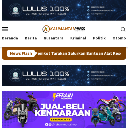
Loncat
ke
konten
Menu
Mobile
Beranda
Berita
Nusantara
Kriminal
Politik
Otomot
mkot Tarakan Salurkan Bantuan Alat Kesehatan dan Dorong Kema
News Flash