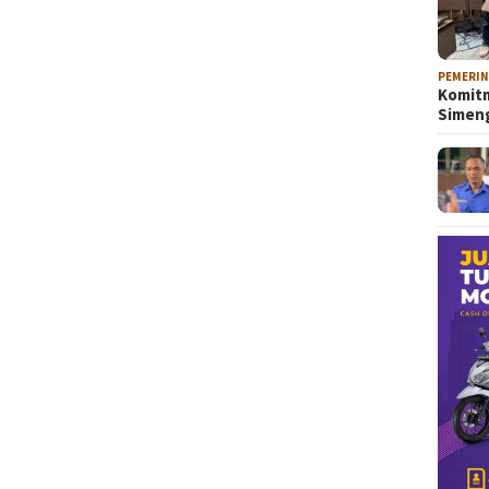
PEMERI
Komitm
Sime