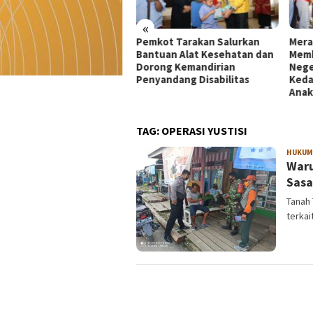
«
kot Tarakan Salurkan
Merah Putih 81 Meter
Dekr
tuan Alat Kesehatan dan
Membentang di Batas
Mata
rong Kemandirian
Negeri: Langkah Kaltara Jaga
UMKM
yandang Disabilitas
Kedaulatan dan Masa Depan
di Ko
Anak
TAG:
OPERASI YUSTISI
HUKUM
Waru
Sasa
Tanah 
terkai