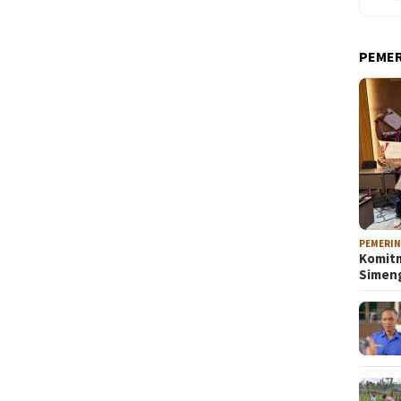
PEME
PEMERI
Komitm
Sime