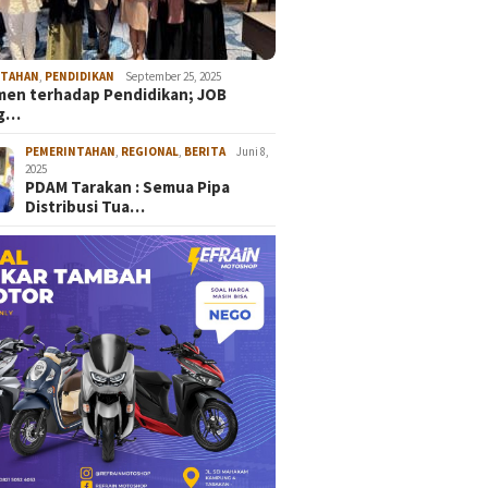
NTAHAN
,
PENDIDIKAN
September 25, 2025
en terhadap Pendidikan; JOB
ng…
PEMERINTAHAN
,
REGIONAL
,
BERITA
Juni 8,
2025
PDAM Tarakan : Semua Pipa
Distribusi Tua…