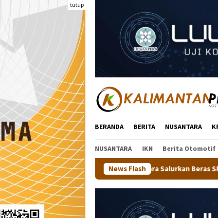
Loncat
tutup
ke
konten
BERANDA
BERITA
NUSANTARA
K
NUSANTARA
IKN
Berita Otomotif
 Binmas Polda Kaltara Salurkan Beras SPHP Kepada Masyarakat
News Flash