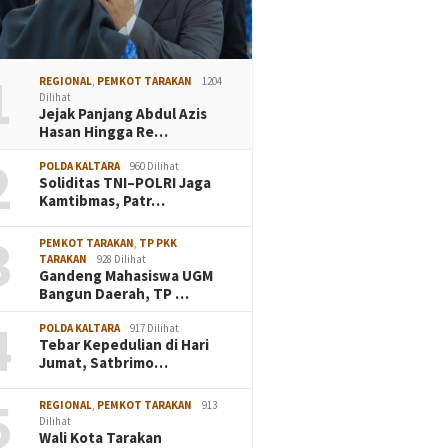
1
REGIONAL
,
PEMKOT TARAKAN
1204
Dilihat
Jejak Panjang Abdul Azis
Hasan Hingga Re…
2
POLDA KALTARA
960 Dilihat
Soliditas TNI–POLRI Jaga
Kamtibmas, Patr…
3
PEMKOT TARAKAN
,
TP PKK
TARAKAN
928 Dilihat
Gandeng Mahasiswa UGM
Bangun Daerah, TP …
4
POLDA KALTARA
917 Dilihat
Tebar Kepedulian di Hari
Jumat, Satbrimo…
5
REGIONAL
,
PEMKOT TARAKAN
913
Dilihat
Wali Kota Tarakan