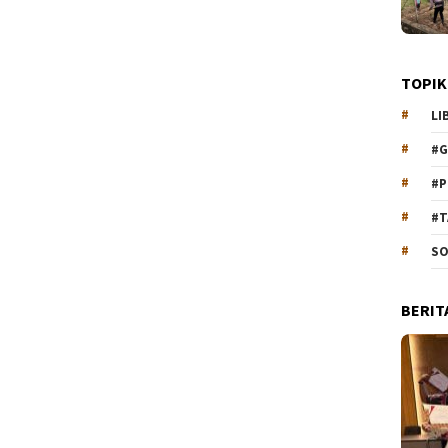
TOPIK
LI
#G
#P
#T
SO
BERIT