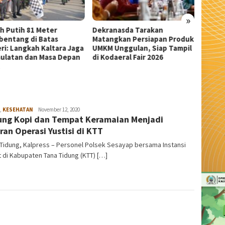
»
anasda Tarakan
Wali Kota Tarakan Apresiasi
Sekda 
ngkan Persiapan Produk
Beasiswa PIP Aspirasi Deddy
Pangka
 Unggulan, Siap Tampil
Sitorus untuk 209 Siswa
Serem
daeral Fair 2026
,
KESEHATAN
admin
November 12, 2020
ng Kopi dan Tempat Keramaian Menjadi
ran Operasi Yustisi di KTT
Tidung, Kalpress – Personel Polsek Sesayap bersama Instansi
t di Kabupaten Tana Tidung (KTT) […]