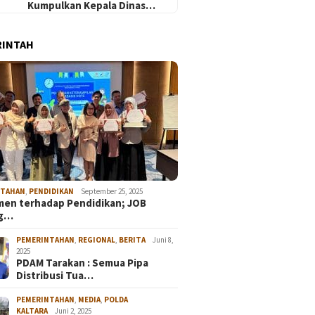
Kumpulkan Kepala Dinas…
RINTAH
NTAHAN
,
PENDIDIKAN
September 25, 2025
en terhadap Pendidikan; JOB
ng…
PEMERINTAHAN
,
REGIONAL
,
BERITA
Juni 8,
2025
PDAM Tarakan : Semua Pipa
Distribusi Tua…
PEMERINTAHAN
,
MEDIA
,
POLDA
KALTARA
Juni 2, 2025