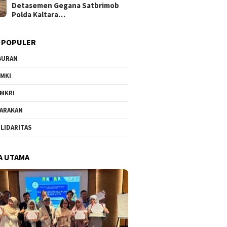
Detasemen Gegana Satbrimob
Polda Kaltara…
 POPULER
BURAN
MKI
MKRI
ARAKAN
LIDARITAS
A UTAMA