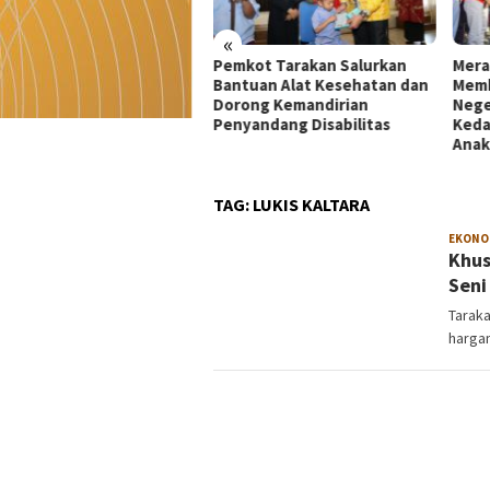
«
kot Tarakan Salurkan
Merah Putih 81 Meter
Dekr
tuan Alat Kesehatan dan
Membentang di Batas
Mata
rong Kemandirian
Negeri: Langkah Kaltara Jaga
UMKM
yandang Disabilitas
Kedaulatan dan Masa Depan
di Ko
Anak
TAG:
LUKIS KALTARA
EKONO
Khus
Seni
Taraka
hargan