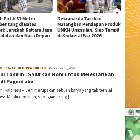
»
anasda Tarakan
Wali Kota Tarakan Apresiasi
Sekda 
ngkan Persiapan Produk
Beasiswa PIP Aspirasi Deddy
Pangka
 Unggulan, Siap Tampil
Sitorus untuk 209 Siswa
Serem
daeral Fair 2026
MI
,
GAYA HIDUP
,
PENDIDIKAN
admin
Desember 19, 2020
ni Tamrin : Salurkan Hobi untuk Melestarikan
 di Paguntaka
n, Kalpress – Seni merupakan sebuah karya yang tak ternilai
ya. Meski demikian, sebagian orang […]