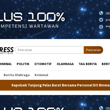
Pencarian
RIMINAL
POLITIK
OTOMOTIF
OLAHRAGA
TAG BERITA
BERI
Berita Olahraga
Kriminal
las Barat Bersama Personel Dit Binmas Polda Kaltara Salurkan B