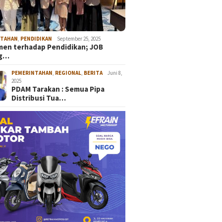
NTAHAN
,
PENDIDIKAN
September 25, 2025
en terhadap Pendidikan; JOB
ng…
PEMERINTAHAN
,
REGIONAL
,
BERITA
Juni 8,
2025
PDAM Tarakan : Semua Pipa
Distribusi Tua…