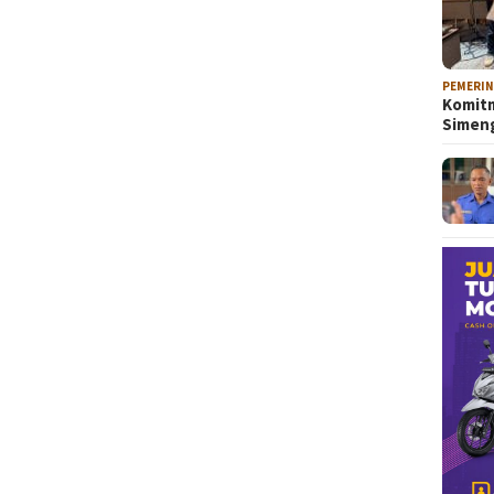
PEMERI
Komitm
Sime