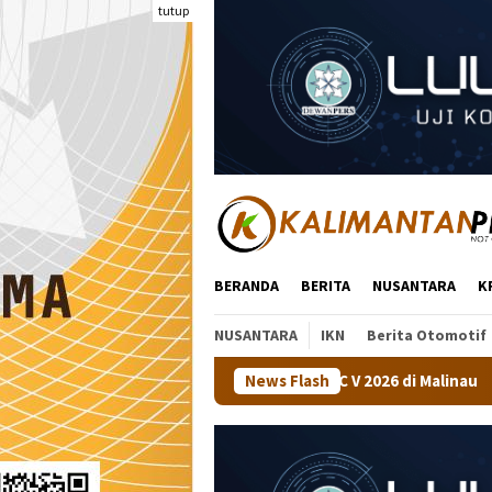
Loncat
tutup
ke
konten
BERANDA
BERITA
NUSANTARA
K
NUSANTARA
IKN
Berita Otomotif
an Tenis Meja BMC V 2026 di Malinau
News Flash
Kapolsek Tanjung Pa