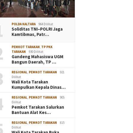
1
POLDA KALTARA
964 Dilihat
Soliditas TNI–POLRI Jaga
Kamtibmas, Patr…
2
PEMKOT TARAKAN
,
TP PKK
TARAKAN
930 Dilihat
Gandeng Mahasiswa UGM
Bangun Daerah, TP …
3
REGIONAL
,
PEMKOT TARAKAN
921
Dilihat
Wali Kota Tarakan
Kumpulkan Kepala Dinas…
4
REGIONAL
,
PEMKOT TARAKAN
905
Dilihat
Pemkot Tarakan Salurkan
Bantuan Alat Kes…
5
REGIONAL
,
PEMKOT TARAKAN
815
Dilihat
Wali Kota Tarakan Buka