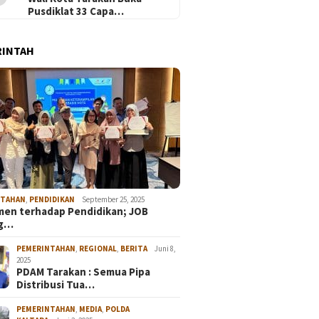
Pusdiklat 33 Capa…
RINTAH
NTAHAN
,
PENDIDIKAN
September 25, 2025
en terhadap Pendidikan; JOB
ng…
PEMERINTAHAN
,
REGIONAL
,
BERITA
Juni 8,
2025
PDAM Tarakan : Semua Pipa
Distribusi Tua…
PEMERINTAHAN
,
MEDIA
,
POLDA