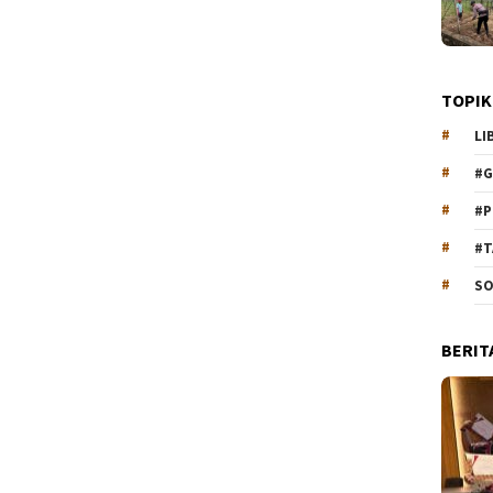
TOPIK
LI
#G
#P
#T
SO
BERIT