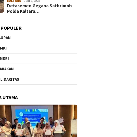
KALTARA
Juni 2, 2025
Detasemen Gegana Satbrimob
Polda Kaltara…
 POPULER
BURAN
MKI
MKRI
ARAKAN
LIDARITAS
A UTAMA