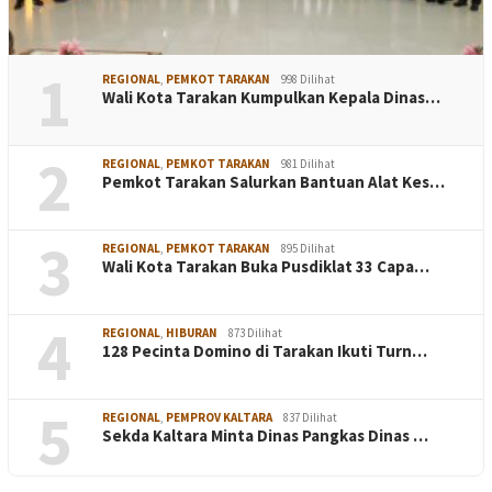
1
REGIONAL
,
PEMKOT TARAKAN
998 Dilihat
Wali Kota Tarakan Kumpulkan Kepala Dinas…
2
REGIONAL
,
PEMKOT TARAKAN
981 Dilihat
Pemkot Tarakan Salurkan Bantuan Alat Kes…
3
REGIONAL
,
PEMKOT TARAKAN
895 Dilihat
Wali Kota Tarakan Buka Pusdiklat 33 Capa…
4
REGIONAL
,
HIBURAN
873 Dilihat
128 Pecinta Domino di Tarakan Ikuti Turn…
5
REGIONAL
,
PEMPROV KALTARA
837 Dilihat
Sekda Kaltara Minta Dinas Pangkas Dinas …