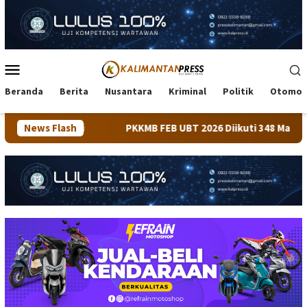
Loncat
ke
konten
Menu
Mobile
Beranda
Berita
Nusantara
Kriminal
Politik
Otomot
News Flash
PKKMB FEB UBT 2026 Diikuti 348 Mahasiswa, Dirangkai