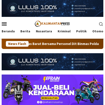
Loncat
ke
konten
Menu
Mobile
Beranda
Berita
Nusantara
Kriminal
Politik
Otomot
 Barat Bersama Personel Dit Binmas Polda Kaltara Salurkan Bera
News Flash