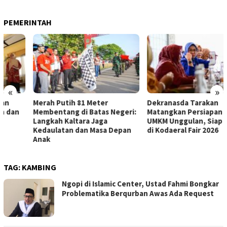
PEMERINTAH
«
»
Merah Putih 81 Meter
Dekranasda Tarakan
Membentang di Batas Negeri:
Matangkan Persiapan Produk
Langkah Kaltara Jaga
UMKM Unggulan, Siap Tampil
Kedaulatan dan Masa Depan
di Kodaeral Fair 2026
Anak
TAG:
KAMBING
Ngopi di Islamic Center, Ustad Fahmi Bongkar
Problematika Berqurban Awas Ada Request