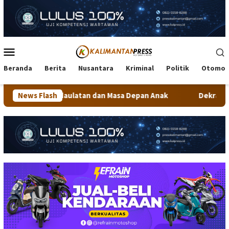
Loncat
ke
konten
Menu
Mobile
Beranda
Berita
Nusantara
Kriminal
Politik
Otomot
aulatan dan Masa Depan Anak
News Flash
Dekranasda Tarakan Matang