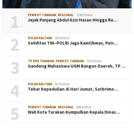
1
PEMKOT TARAKAN
,
REGIONAL
1190 Dilihat
Jejak Panjang Abdul Azis Hasan Hingga Re…
2
POLDA KALTARA
953 Dilihat
Soliditas TNI–POLRI Jaga Kamtibmas, Patr…
3
TP PKK TARAKAN
,
PEMKOT TARAKAN
923 Dilihat
Gandeng Mahasiswa UGM Bangun Daerah, TP …
4
POLDA KALTARA
913 Dilihat
Tebar Kepedulian di Hari Jumat, Satbrimo…
5
PEMKOT TARAKAN
,
REGIONAL
904 Dilihat
Wali Kota Tarakan Kumpulkan Kepala Dinas…