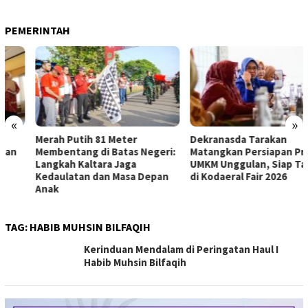
PEMERINTAH
«
»
Merah Putih 81 Meter
Dekranasda Tarakan
Membentang di Batas Negeri:
Matangkan Persiapan Produk
Langkah Kaltara Jaga
UMKM Unggulan, Siap Tampil
Kedaulatan dan Masa Depan
di Kodaeral Fair 2026
Anak
TAG:
HABIB MUHSIN BILFAQIH
Kerinduan Mendalam di Peringatan Haul I
Habib Muhsin Bilfaqih