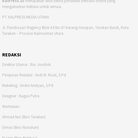
KalPress.ID
merupakan situs berita jurnalistik berbasis online yang
mengabarkan Kaltara untuk semua.
PT. KALPRESS MEDIA UTAMA
Jl. Flamboyan Regency Blok A3 No.07 Karang Harapan, Tarakan Barat, Kota
Tarakan – Provinsi Kalimantan Utara
REDAKSI
Direktur Utama : Rio Jondruk
Pimpinan Redaksi : Andi M. Rizal, S.Pd
Maketing : Andre Aristyan, S.Pd
Designer : Bagas Putra
Wartawan :
Ahmad Nur (Biro Tarakan)
Dimas (Biro Nunukan)
Nizam (Biro Malinau)