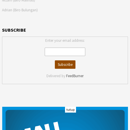
Nizam (Biro Malinau)
Adrian (Biro Bulungan)
SUBSCRIBE
Enter your email address:
Delivered by
FeedBurner
tutup
INDEKS
KODE ETIK