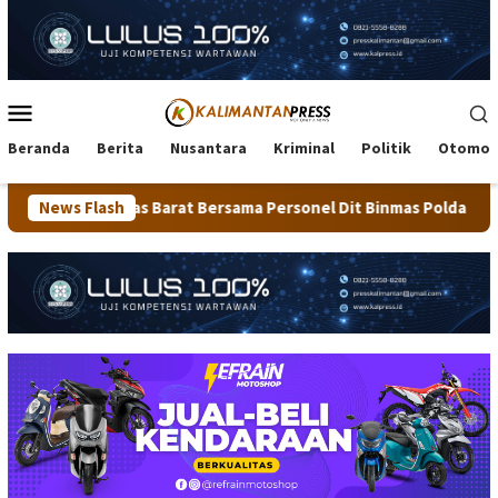
Loncat
ke
konten
Menu
Mobile
Beranda
Berita
Nusantara
Kriminal
Politik
Otomot
las Barat Bersama Personel Dit Binmas Polda Kaltara Salurkan B
News Flash