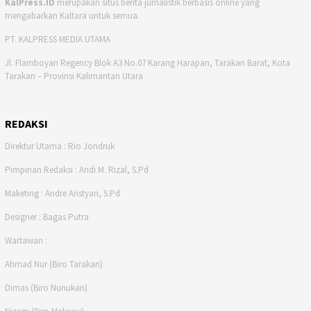
KalPress.ID
merupakan situs berita jurnalistik berbasis online yang
mengabarkan Kaltara untuk semua.
PT. KALPRESS MEDIA UTAMA
Jl. Flamboyan Regency Blok A3 No.07 Karang Harapan, Tarakan Barat, Kota
Tarakan – Provinsi Kalimantan Utara
REDAKSI
Direktur Utama : Rio Jondruk
Pimpinan Redaksi : Andi M. Rizal, S.Pd
Maketing : Andre Aristyan, S.Pd
Designer : Bagas Putra
Wartawan :
Ahmad Nur (Biro Tarakan)
Dimas (Biro Nunukan)