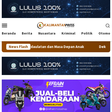
Loncat
ke
konten
Menu
Mobile
Beranda
Berita
Nusantara
Kriminal
Politik
Otomot
daulatan dan Masa Depan Anak
News Flash
Dekranasda Tarakan Matang