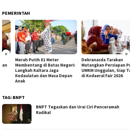
PEMERINTAH
«
»
Merah Putih 81 Meter
Dekranasda Tarakan
Membentang di Batas Negeri:
Matangkan Persiapan Produk
Langkah Kaltara Jaga
UMKM Unggulan, Siap Tampil
Kedaulatan dan Masa Depan
di Kodaeral Fair 2026
Anak
TAG:
BNPT
BNPT Tegaskan dan Urai Ciri Penceramah
Radikal