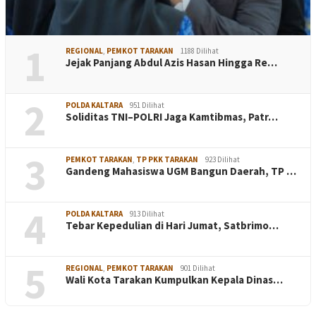
1
REGIONAL
,
PEMKOT TARAKAN
1188 Dilihat
Jejak Panjang Abdul Azis Hasan Hingga Re…
2
POLDA KALTARA
951 Dilihat
Soliditas TNI–POLRI Jaga Kamtibmas, Patr…
3
PEMKOT TARAKAN
,
TP PKK TARAKAN
923 Dilihat
Gandeng Mahasiswa UGM Bangun Daerah, TP …
4
POLDA KALTARA
913 Dilihat
Tebar Kepedulian di Hari Jumat, Satbrimo…
5
REGIONAL
,
PEMKOT TARAKAN
901 Dilihat
Wali Kota Tarakan Kumpulkan Kepala Dinas…