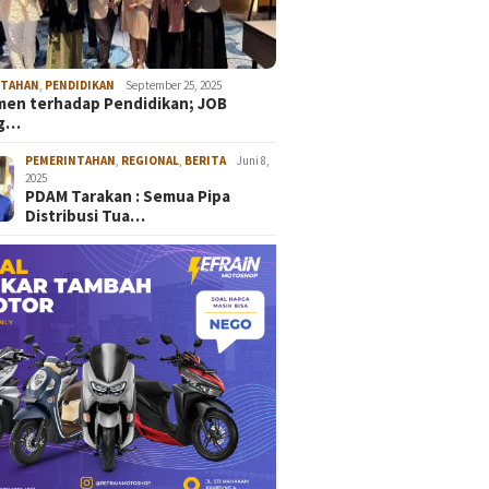
NTAHAN
,
PENDIDIKAN
September 25, 2025
en terhadap Pendidikan; JOB
ng…
PEMERINTAHAN
,
REGIONAL
,
BERITA
Juni 8,
2025
PDAM Tarakan : Semua Pipa
Distribusi Tua…