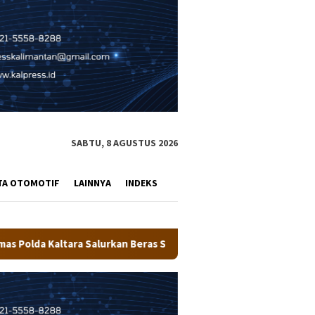
SABTU, 8 AGUSTUS 2026
TA OTOMOTIF
LAINNYA
INDEKS
n Beras SPHP Kepada Masyarakat
Pemkot Tarakan Salurkan