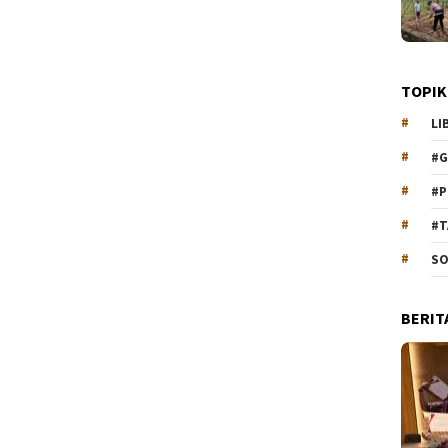
TOPIK
LI
#G
#P
#T
SO
BERIT