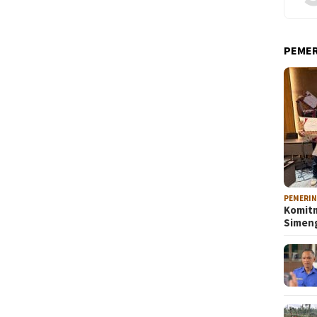
PEME
PEMERI
Komitm
Sime