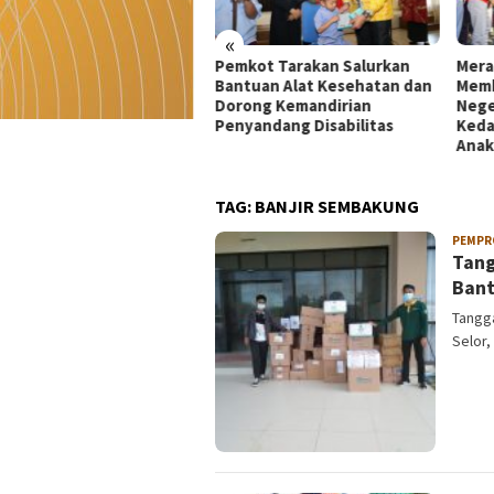
«
kot Tarakan Salurkan
Merah Putih 81 Meter
Dekr
tuan Alat Kesehatan dan
Membentang di Batas
Mata
rong Kemandirian
Negeri: Langkah Kaltara Jaga
UMKM
yandang Disabilitas
Kedaulatan dan Masa Depan
di Ko
Anak
TAG:
BANJIR SEMBAKUNG
PEMPR
Tang
Ban
Tangg
Selor,