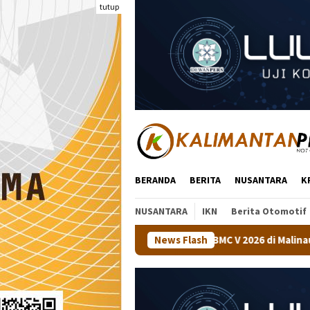
Loncat
tutup
ke
konten
BERANDA
BERITA
NUSANTARA
K
NUSANTARA
IKN
Berita Otomotif
araan Tenis Meja BMC V 2026 di Malinau
News Flash
Kapolsek Tanjung