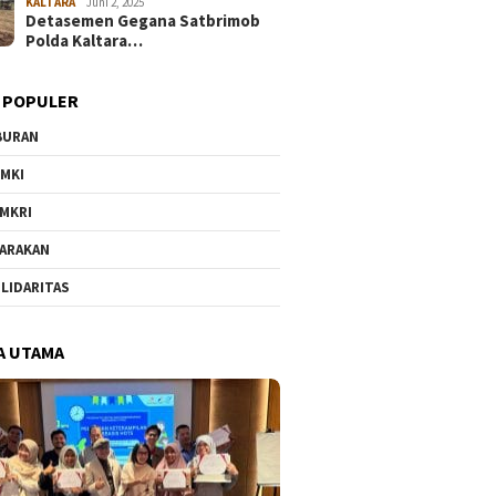
KALTARA
Juni 2, 2025
Detasemen Gegana Satbrimob
Polda Kaltara…
 POPULER
BURAN
MKI
MKRI
ARAKAN
LIDARITAS
A UTAMA