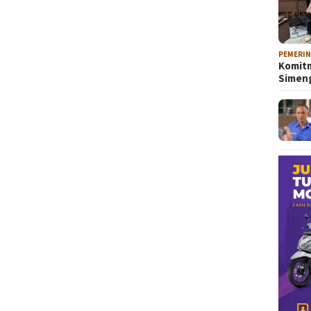
PEMERI
Komitm
Sime