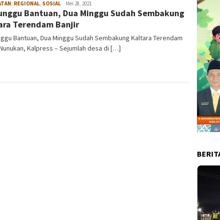
ATAN
,
REGIONAL
,
SOSIAL
admin
Mei 28, 2021
nggu Bantuan, Dua Minggu Sudah Sembakung
ara Terendam Banjir
ggu Bantuan, Dua Minggu Sudah Sembakung Kaltara Terendam
 Nunukan, Kalpress – Sejumlah desa di […]
BERIT