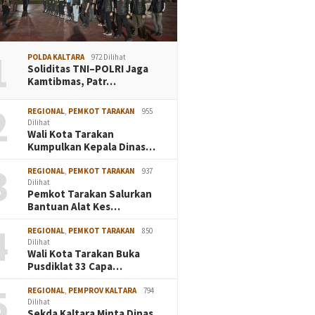
1
POLDA KALTARA
972 Dilihat
Soliditas TNI–POLRI Jaga
Kamtibmas, Patr…
2
REGIONAL
,
PEMKOT TARAKAN
955
Dilihat
Wali Kota Tarakan
Kumpulkan Kepala Dinas…
3
REGIONAL
,
PEMKOT TARAKAN
937
Dilihat
Pemkot Tarakan Salurkan
Bantuan Alat Kes…
4
REGIONAL
,
PEMKOT TARAKAN
850
Dilihat
Wali Kota Tarakan Buka
Pusdiklat 33 Capa…
5
REGIONAL
,
PEMPROV KALTARA
794
Dilihat
Sekda Kaltara Minta Dinas