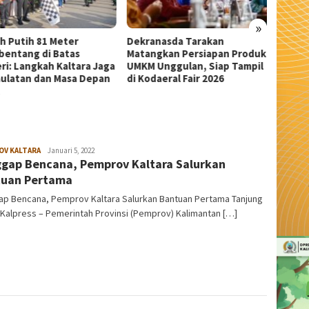
»
anasda Tarakan
Wali Kota Tarakan Apresiasi
Sekda 
ngkan Persiapan Produk
Beasiswa PIP Aspirasi Deddy
Pangka
 Unggulan, Siap Tampil
Sitorus untuk 209 Siswa
Serem
daeral Fair 2026
OV KALTARA
admin
Januari 5, 2022
gap Bencana, Pemprov Kaltara Salurkan
tuan Pertama
ap Bencana, Pemprov Kaltara Salurkan Bantuan Pertama Tanjung
 Kalpress – Pemerintah Provinsi (Pemprov) Kalimantan […]