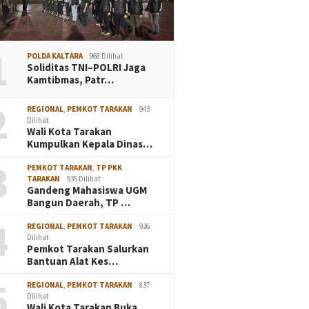
1
POLDA KALTARA
968 Dilihat
Soliditas TNI–POLRI Jaga
Kamtibmas, Patr…
2
REGIONAL
,
PEMKOT TARAKAN
943
Dilihat
Wali Kota Tarakan
Kumpulkan Kepala Dinas…
3
PEMKOT TARAKAN
,
TP PKK
TARAKAN
935 Dilihat
Gandeng Mahasiswa UGM
Bangun Daerah, TP …
4
REGIONAL
,
PEMKOT TARAKAN
926
Dilihat
Pemkot Tarakan Salurkan
Bantuan Alat Kes…
5
REGIONAL
,
PEMKOT TARAKAN
837
Dilihat
Wali Kota Tarakan Buka