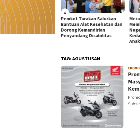
«
kot Tarakan Salurkan
Merah Putih 81 Meter
Dekr
tuan Alat Kesehatan dan
Membentang di Batas
Mata
rong Kemandirian
Negeri: Langkah Kaltara Jaga
UMKM
yandang Disabilitas
Kedaulatan dan Masa Depan
di Ko
Anak
TAG:
AGUSTUSAN
EKONO
Prom
Masy
Kem
Promo
Subsi