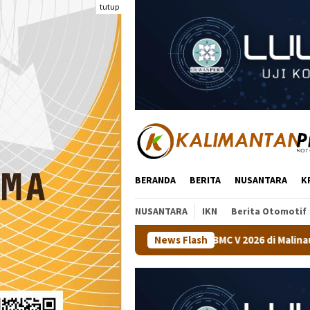
Loncat
tutup
ke
konten
BERANDA
BERITA
NUSANTARA
K
NUSANTARA
IKN
Berita Otomotif
araan Tenis Meja BMC V 2026 di Malinau
News Flash
Kapolsek Tanjung