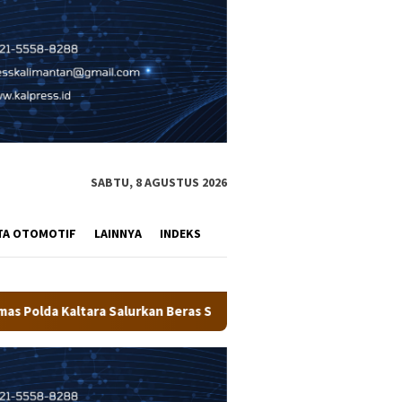
SABTU, 8 AGUSTUS 2026
TA OTOMOTIF
LAINNYA
INDEKS
n Beras SPHP Kepada Masyarakat
Pemkot Tarakan Salurkan