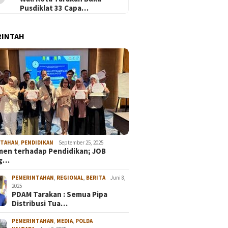
Pusdiklat 33 Capa…
RINTAH
NTAHAN
,
PENDIDIKAN
September 25, 2025
en terhadap Pendidikan; JOB
ng…
PEMERINTAHAN
,
REGIONAL
,
BERITA
Juni 8,
2025
PDAM Tarakan : Semua Pipa
Distribusi Tua…
PEMERINTAHAN
,
MEDIA
,
POLDA