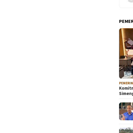
PEME
PEMERI
Komitm
Sime