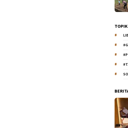
TOPIK
LI
#G
#P
#T
SO
BERIT