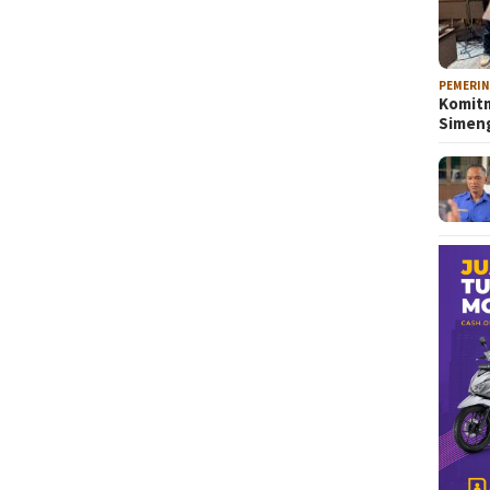
PEMERI
Komitm
Sime