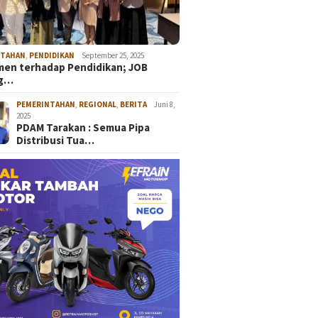
NTAHAN
,
PENDIDIKAN
September 25, 2025
en terhadap Pendidikan; JOB
ng…
PEMERINTAHAN
,
REGIONAL
,
BERITA
Juni 8,
2025
PDAM Tarakan : Semua Pipa
Distribusi Tua…