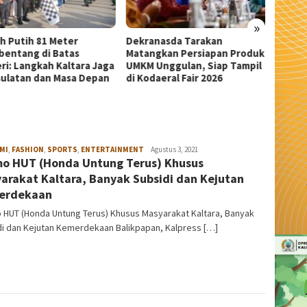
»
anasda Tarakan
Wali Kota Tarakan Apresiasi
Sekda 
ngkan Persiapan Produk
Beasiswa PIP Aspirasi Deddy
Pangka
 Unggulan, Siap Tampil
Sitorus untuk 209 Siswa
Serem
daeral Fair 2026
MI
,
FASHION
,
SPORTS
,
ENTERTAINMENT
admin
Agustus 3, 2021
o HUT (Honda Untung Terus) Khusus
arakat Kaltara, Banyak Subsidi dan Kejutan
erdekaan
 HUT (Honda Untung Terus) Khusus Masyarakat Kaltara, Banyak
di dan Kejutan Kemerdekaan Balikpapan, Kalpress […]