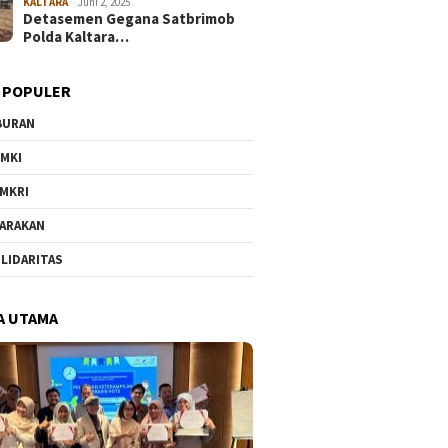
KALTARA
Juni 2, 2025
Detasemen Gegana Satbrimob
Polda Kaltara…
 POPULER
BURAN
MKI
MKRI
ARAKAN
LIDARITAS
A UTAMA