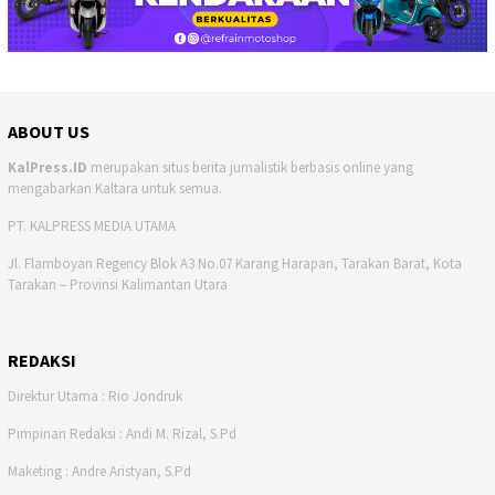
ABOUT US
KalPress.ID
merupakan situs berita jurnalistik berbasis online yang
mengabarkan Kaltara untuk semua.
PT. KALPRESS MEDIA UTAMA
Jl. Flamboyan Regency Blok A3 No.07 Karang Harapan, Tarakan Barat, Kota
Tarakan – Provinsi Kalimantan Utara
REDAKSI
Direktur Utama : Rio Jondruk
Pimpinan Redaksi : Andi M. Rizal, S.Pd
Maketing : Andre Aristyan, S.Pd