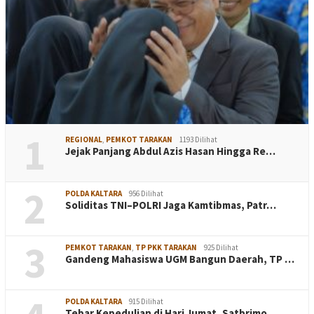
1
REGIONAL
,
PEMKOT TARAKAN
1193 Dilihat
Jejak Panjang Abdul Azis Hasan Hingga Re…
2
POLDA KALTARA
956 Dilihat
Soliditas TNI–POLRI Jaga Kamtibmas, Patr…
3
PEMKOT TARAKAN
,
TP PKK TARAKAN
925 Dilihat
Gandeng Mahasiswa UGM Bangun Daerah, TP …
POLDA KALTARA
915 Dilihat
Tebar Kepedulian di Hari Jumat, Satbrimo…