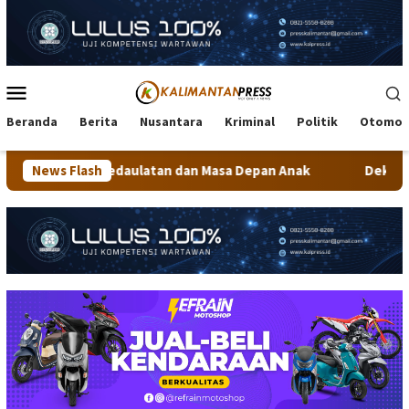
Loncat
ke
konten
Menu
Mobile
Beranda
Berita
Nusantara
Kriminal
Politik
Otomot
 Kedaulatan dan Masa Depan Anak
News Flash
Dekranasda Tarakan Mat