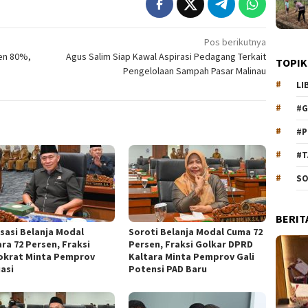
Pos berikutnya
en 80%,
Agus Salim Siap Kawal Aspirasi Pedagang Terkait
TOPIK
Pengelolaan Sampah Pasar Malinau
LI
#G
#P
#T
SO
BERIT
isasi Belanja Modal
Soroti Belanja Modal Cuma 72
ra 72 Persen, Fraksi
Persen, Fraksi Golkar DPRD
krat Minta Pemprov
Kaltara Minta Pemprov Gali
uasi
Potensi PAD Baru