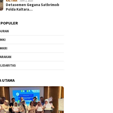
KALTARA
Juni 2, 2025
Detasemen Gegana Satbrimob
Polda Kaltara…
 POPULER
BURAN
MKI
MKRI
ARAKAN
LIDARITAS
A UTAMA