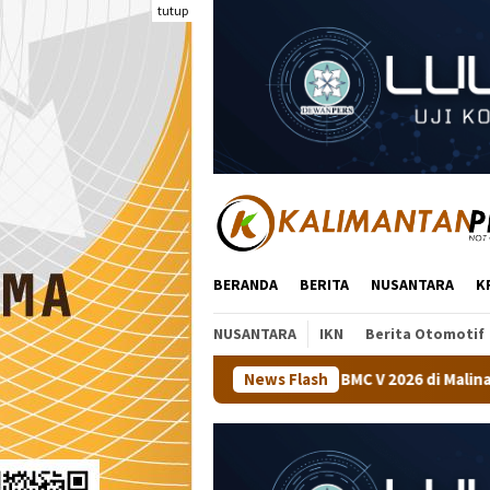
Loncat
tutup
ke
konten
BERANDA
BERITA
NUSANTARA
K
NUSANTARA
IKN
Berita Otomotif
an Tenis Meja BMC V 2026 di Malinau
News Flash
Kapolsek Tanjung P