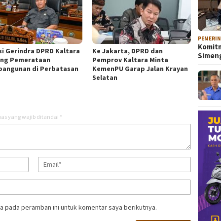
PEMERI
Komitm
si Gerindra DPRD Kaltara
Ke Jakarta, DPRD dan
Sime
ng Pemerataan
Pemprov Kaltara Minta
angunan di Perbatasan
KemenPU Garap Jalan Krayan
Selatan
as yang wajib ditandai
*
a pada peramban ini untuk komentar saya berikutnya.