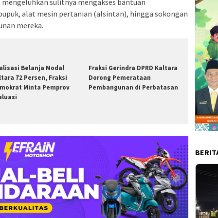
ga mengeluhkan sulitnya mengakses bantuan
 pupuk, alat mesin pertanian (alsintan), hingga sokongan
unan mereka.
alisasi Belanja Modal
Fraksi Gerindra DPRD Kaltara
ltara 72 Persen, Fraksi
Dorong Pemerataan
mokrat Minta Pemprov
Pembangunan di Perbatasan
aluasi
BERIT