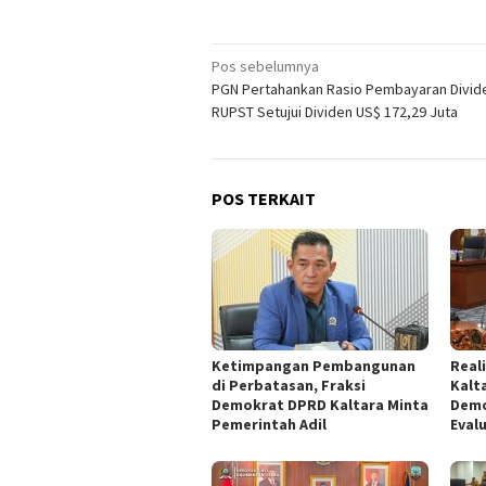
Navigasi
Pos sebelumnya
PGN Pertahankan Rasio Pembayaran Divid
pos
RUPST Setujui Dividen US$ 172,29 Juta
POS TERKAIT
Ketimpangan Pembangunan
Real
di Perbatasan, Fraksi
Kalta
Demokrat DPRD Kaltara Minta
Demo
Pemerintah Adil
Eval