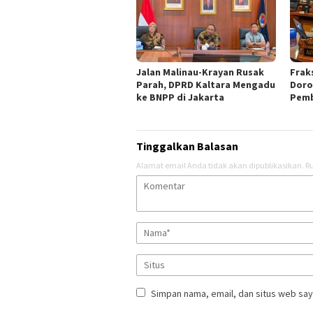
Jalan Malinau-Krayan Rusak
Frak
Parah, DPRD Kaltara Mengadu
Doro
ke BNPP di Jakarta
Pemb
Tinggalkan Balasan
Alamat email Anda tidak akan dipublikasikan.
Ru
Simpan nama, email, dan situs web say