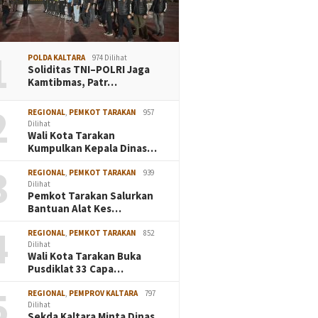
1
POLDA KALTARA
974 Dilihat
Soliditas TNI–POLRI Jaga
Kamtibmas, Patr…
2
REGIONAL
,
PEMKOT TARAKAN
957
Dilihat
Wali Kota Tarakan
Kumpulkan Kepala Dinas…
3
REGIONAL
,
PEMKOT TARAKAN
939
Dilihat
Pemkot Tarakan Salurkan
Bantuan Alat Kes…
4
REGIONAL
,
PEMKOT TARAKAN
852
Dilihat
Wali Kota Tarakan Buka
Pusdiklat 33 Capa…
5
REGIONAL
,
PEMPROV KALTARA
797
Dilihat
Sekda Kaltara Minta Dinas