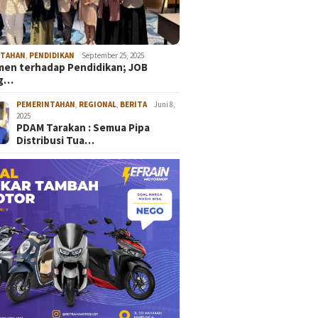
NTAHAN
,
PENDIDIKAN
September 25, 2025
en terhadap Pendidikan; JOB
ng…
PEMERINTAHAN
,
REGIONAL
,
BERITA
Juni 8,
2025
PDAM Tarakan : Semua Pipa
Distribusi Tua…