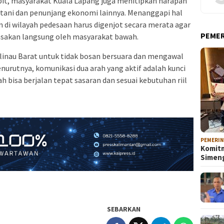
bit, masyarakat Kuala Lapang juga menitipkan harapan
n tani dan penunjang ekonomi lainnya. Menanggapi hal
 di wilayah pedesaan harus digenjot secara merata agar
PEME
asakan langsung oleh masyarakat bawah.
alinau Barat untuk tidak bosan bersuara dan mengawal
enurutnya, komunikasi dua arah yang aktif adalah kunci
bisa berjalan tepat sasaran dan sesuai kebutuhan riil
PEMERI
Komitm
Sime
SEBARKAN