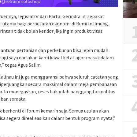
nnya, legislator dari Partai Gerindra ini sepakat
di utama bagi perputaran ekonomi di Bumi Intimung.
ntah tidak boleh kendor jika ingin produktivitas
antuan pertanian dan perkebunan bisa lebih mudah
s bagi saya dan akan kami kawal ketat agar masuk dalam
” tegas Agus Salim.
I Malinau ini juga menggaransi bahwa seluruh catatan yang
 diperjuangkan secara maksimal dalam meja pembahasan
a. Ia menegaskan, reses bukanlah panggung formalitas
iban semata.
k berhenti di forum kemarin saja. Semua usulan akan
isa segera direalisasikan dalam bentuk program nyata,”