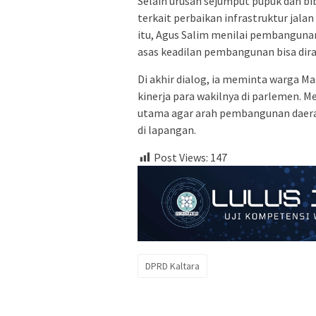
Selain urusan sejumput pupuk dan bi
terkait perbaikan infrastruktur jala
itu, Agus Salim menilai pembangunan
asas keadilan pembangunan bisa dir
Di akhir dialog, ia meminta warga M
kinerja para wakilnya di parlemen. M
utama agar arah pembangunan daerah 
di lapangan.
Post Views:
147
DPRD Kaltara