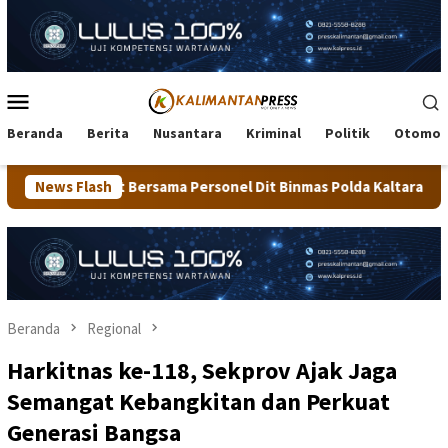
Loncat
ke
konten
Menu
Mobile
Beranda
Berita
Nusantara
Kriminal
Politik
Otomot
ma Personel Dit Binmas Polda Kaltara Salurkan Beras SPHP Kepad
News Flash
Beranda
Regional
Harkitnas ke-118, Sekprov Ajak Jaga
Semangat Kebangkitan dan Perkuat
Generasi Bangsa