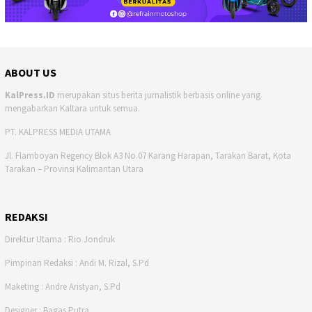
ABOUT US
KalPress.ID
merupakan situs berita jurnalistik berbasis online yang
mengabarkan Kaltara untuk semua.
PT. KALPRESS MEDIA UTAMA
Jl. Flamboyan Regency Blok A3 No.07 Karang Harapan, Tarakan Barat, Kota
Tarakan – Provinsi Kalimantan Utara
REDAKSI
Direktur Utama : Rio Jondruk
Pimpinan Redaksi : Andi M. Rizal, S.Pd
Maketing : Andre Aristyan, S.Pd
Designer : Bagas Putra