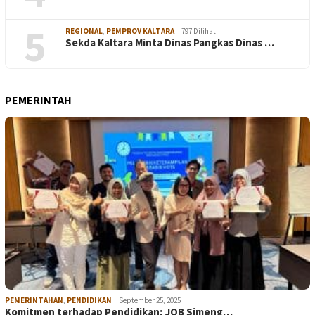
5
REGIONAL
,
PEMPROV KALTARA
797 Dilihat
Sekda Kaltara Minta Dinas Pangkas Dinas …
PEMERINTAH
PEMERINTAHAN
,
PENDIDIKAN
September 25, 2025
Komitmen terhadap Pendidikan; JOB Simeng…