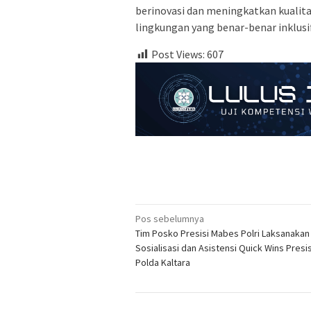
berinovasi dan meningkatkan kualita
lingkungan yang benar-benar inklusif
Post Views:
607
Navigasi
Pos sebelumnya
Tim Posko Presisi Mabes Polri Laksanakan
pos
Sosialisasi dan Asistensi Quick Wins Presis
Polda Kaltara