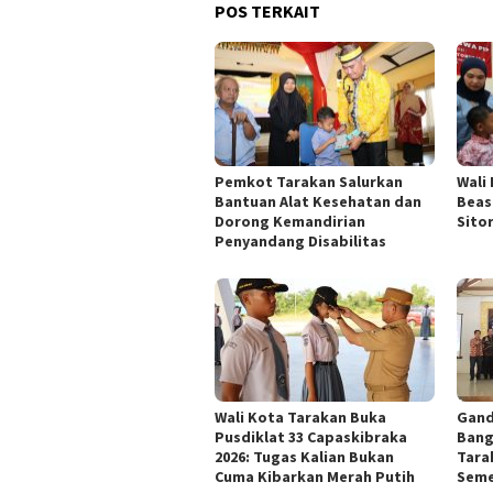
POS TERKAIT
Pemkot Tarakan Salurkan
Wali
Bantuan Alat Kesehatan dan
Beas
Dorong Kemandirian
Sito
Penyandang Disabilitas
Wali Kota Tarakan Buka
Gand
Pusdiklat 33 Capaskibraka
Bang
2026: Tugas Kalian Bukan
Tarak
Cuma Kibarkan Merah Putih
Seme