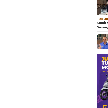
PEMERI
Komitm
Sime