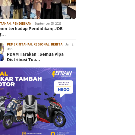
NTAHAN
,
PENDIDIKAN
September 25, 2025
en terhadap Pendidikan; JOB
ng…
PEMERINTAHAN
,
REGIONAL
,
BERITA
Juni 8,
2025
PDAM Tarakan : Semua Pipa
Distribusi Tua…