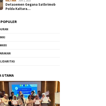
KALTARA
Juni 2, 2025
Detasemen Gegana Satbrimob
Polda Kaltara…
 POPULER
BURAN
MKI
MKRI
ARAKAN
LIDARITAS
A UTAMA