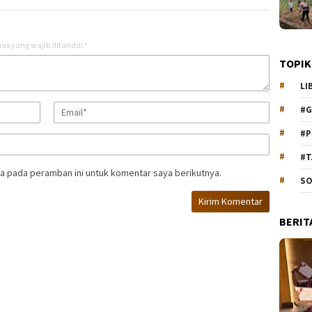
as yang wajib ditandai
*
TOPIK
LI
#G
#P
#T
a pada peramban ini untuk komentar saya berikutnya.
SO
BERIT