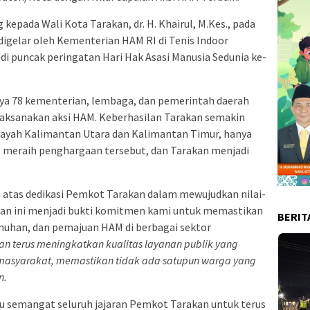
kepada Wali Kota Tarakan, dr. H. Khairul, M.Kes., pada
digelar oleh Kementerian HAM RI di Tenis Indoor
adi puncak peringatan Hari Hak Asasi Manusia Sedunia ke-
anya 78 kementerian, lembaga, dan pemerintah daerah
aksanakan aksi HAM. Keberhasilan Tarakan semakin
layah Kalimantan Utara dan Kalimantan Timur, hanya
l meraih penghargaan tersebut, dan Tarakan menjadi
ta atas dedikasi Pemkot Tarakan dalam mewujudkan nilai-
aan ini menjadi bukti komitmen kami untuk memastikan
BERIT
uhan, dan pemajuan HAM di berbagai sektor
an terus meningkatkan kualitas layanan publik yang
h masyarakat, memastikan tidak ada satupun warga yang
n.
u semangat seluruh jajaran Pemkot Tarakan untuk terus