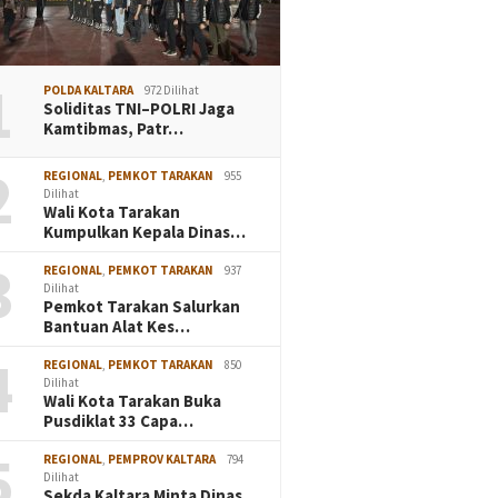
1
POLDA KALTARA
972 Dilihat
Soliditas TNI–POLRI Jaga
Kamtibmas, Patr…
2
REGIONAL
,
PEMKOT TARAKAN
955
Dilihat
Wali Kota Tarakan
Kumpulkan Kepala Dinas…
3
REGIONAL
,
PEMKOT TARAKAN
937
Dilihat
Pemkot Tarakan Salurkan
Bantuan Alat Kes…
4
REGIONAL
,
PEMKOT TARAKAN
850
Dilihat
Wali Kota Tarakan Buka
Pusdiklat 33 Capa…
5
REGIONAL
,
PEMPROV KALTARA
794
Dilihat
Sekda Kaltara Minta Dinas