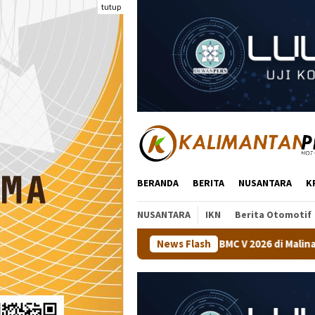
Loncat
tutup
ke
konten
BERANDA
BERITA
NUSANTARA
K
NUSANTARA
IKN
Berita Otomotif
aan Tenis Meja BMC V 2026 di Malinau
News Flash
Kapolsek Tanjung 