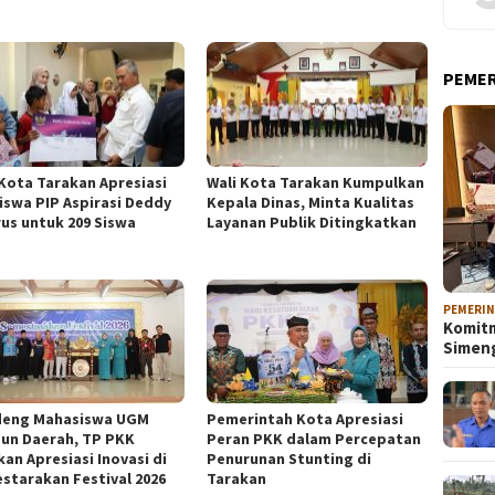
PEME
 Kota Tarakan Apresiasi
Wali Kota Tarakan Kumpulkan
iswa PIP Aspirasi Deddy
Kepala Dinas, Minta Kualitas
rus untuk 209 Siswa
Layanan Publik Ditingkatkan
PEMERI
Komitm
Sime
eng Mahasiswa UGM
Pemerintah Kota Apresiasi
un Daerah, TP PKK
Peran PKK dalam Percepatan
an Apresiasi Inovasi di
Penurunan Stunting di
starakan Festival 2026
Tarakan