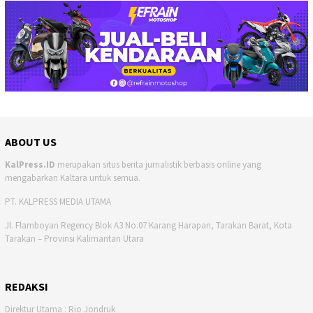
ABOUT US
KalPress.ID
merupakan situs berita jurnalistik berbasis online yang
mengabarkan Kaltara untuk semua.
PT. KALPRESS MEDIA UTAMA
Jl. Flamboyan Regency Blok A3 No.07 Karang Harapan, Tarakan Barat, Kota
Tarakan – Provinsi Kalimantan Utara
REDAKSI
Direktur Utama : Rio Jondruk