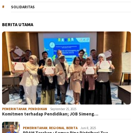
SOLIDARITAS
BERITA UTAMA
PEMERINTAHAN
,
PENDIDIKAN
September 25, 2025
Komitmen terhadap Pendidikan; JOB Simeng…
PEMERINTAHAN
,
REGIONAL
,
BERITA
Juni 8, 2025
PDAM Tarakan : Semua Pipa Distribusi Tua…