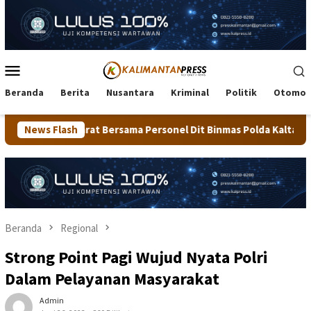
Loncat
ke
konten
Menu
Mobile
Beranda
Berita
Nusantara
Kriminal
Politik
Otomot
ersama Personel Dit Binmas Polda Kaltara Salurkan Beras SPHP K
News Flash
Beranda
Regional
Strong Point Pagi Wujud Nyata Polri
Dalam Pelayanan Masyarakat
Admin