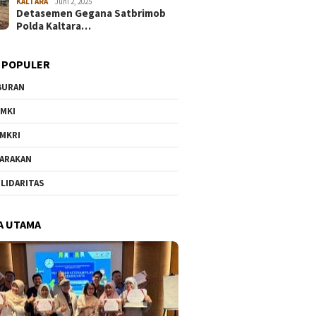
KALTARA
Juni 2, 2025
Detasemen Gegana Satbrimob
Polda Kaltara…
 POPULER
BURAN
MKI
MKRI
ARAKAN
LIDARITAS
A UTAMA