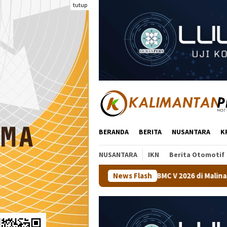
Loncat
tutup
ke
konten
BERANDA
BERITA
NUSANTARA
K
NUSANTARA
IKN
Berita Otomotif
aan Tenis Meja BMC V 2026 di Malinau
News Flash
Kapolsek Tanjung P