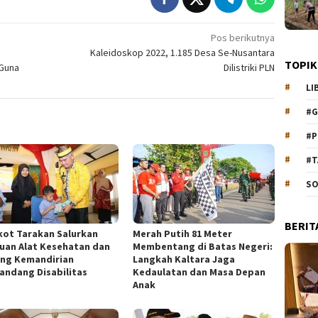
Pos berikutnya
n
Kaleidoskop 2022, 1.185 Desa Se-Nusantara
TOPIK
Guna
Dilistriki PLN
LI
#G
#P
#T
SO
BERIT
ot Tarakan Salurkan
Merah Putih 81 Meter
uan Alat Kesehatan dan
Membentang di Batas Negeri:
ng Kemandirian
Langkah Kaltara Jaga
andang Disabilitas
Kedaulatan dan Masa Depan
Anak