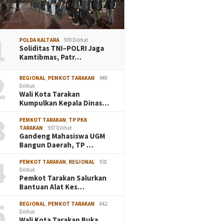
1
POLDA KALTARA
970 Dilihat
Soliditas TNI–POLRI Jaga
Kamtibmas, Patr…
2
REGIONAL
,
PEMKOT TARAKAN
949
Dilihat
Wali Kota Tarakan
Kumpulkan Kepala Dinas…
3
PEMKOT TARAKAN
,
TP PKK
TARAKAN
937 Dilihat
Gandeng Mahasiswa UGM
Bangun Daerah, TP …
4
PEMKOT TARAKAN
,
REGIONAL
931
Dilihat
Pemkot Tarakan Salurkan
Bantuan Alat Kes…
5
REGIONAL
,
PEMKOT TARAKAN
842
Dilihat
Wali Kota Tarakan Buka