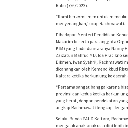
Rabu (7/6/2023).
“Kami berkomitmen untuk mendukung
menyenangkan,” ucap Rachmawati.
Dihadapan Menteri Pendidikan Kebud
Makarim beserta para anggota Organi
KIM) yang hadir diantaranya Nanny H
Zaizatun Mahfud MD, Ida Pratikno sert
Dikmen, Iwan Syahril, Rachmawati 
dicanangkan oleh Kemendikbud Ristek
Kaltara ketika berkunjung ke daerah
“Pertama sangat bangga karena bis
provinsi dan kedua ketika berkunjun
yang berat, dengan pendekatan yang
ungkap Rachmawati lengkap dengan k
Selaku Bunda PAUD Kaltara, Rachmaw
mengajak anak-anak usia dini lebih i