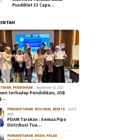
Pusdiklat 33 Capa…
RINTAH
NTAHAN
,
PENDIDIKAN
September 25, 2025
en terhadap Pendidikan; JOB
ng…
PEMERINTAHAN
,
REGIONAL
,
BERITA
Juni 8,
2025
PDAM Tarakan : Semua Pipa
Distribusi Tua…
PEMERINTAHAN
,
MEDIA
,
POLDA