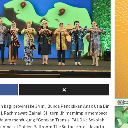
bagi provinsi ke 34 ini, Bunda Pendidikan Anak Usia Dini
Hj. Rachmawati Zainal, SH terpilih memimpin membaca
dalam mendukung “Gerakan Transisi PAUD ke Sekolah
empat di Golden Ballroom The Sultan Hotel, Jakarta,