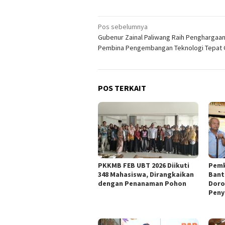
Navigasi
Pos sebelumnya
Gubenur Zainal Paliwang Raih Penghargaa
pos
Pembina Pengembangan Teknologi Tepat 
POS TERKAIT
PKKMB FEB UBT 2026 Diikuti
Pemk
348 Mahasiswa, Dirangkaikan
Bant
dengan Penanaman Pohon
Doro
Peny