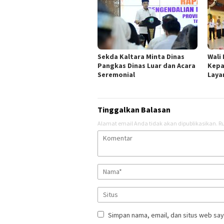
Sekda Kaltara Minta Dinas
Wali
Pangkas Dinas Luar dan Acara
Kepa
Seremonial
Laya
Tinggalkan Balasan
Alamat email Anda tidak akan dipublikasikan.
Ru
Simpan nama, email, dan situs web say