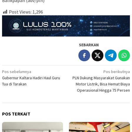
Balikpapan (adv/pln)
Post Views:
1,296
SEBARKAN
Navigasi
Pos sebelumnya
Pos berikutnya
Gubernur Kaltara Hadiri Haul Guru
PLN Dukung Masyarakat Gunakan
pos
Tua di Tarakan
Motor Listrik, Bisa Hemat Biaya
Operasional Hingga 75 Persen
POS TERKAIT