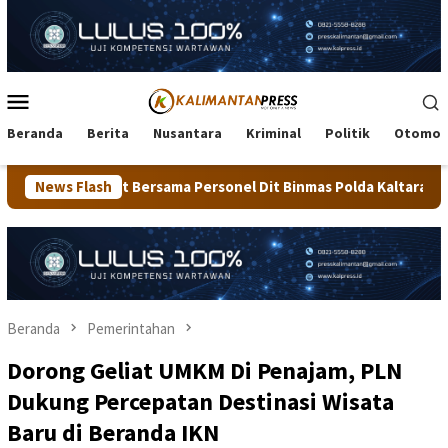
Loncat
ke
konten
Menu
Mobile
Beranda
Berita
Nusantara
Kriminal
Politik
Otomot
ama Personel Dit Binmas Polda Kaltara Salurkan Beras SPHP Kepa
News Flash
Beranda
Pemerintahan
Dorong Geliat UMKM Di Penajam, PLN
Dukung Percepatan Destinasi Wisata
Baru di Beranda IKN